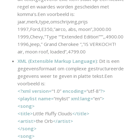
regel en waardes worden gescheiden met
komma’s.Een voorbeeld is:
jaar,merk,type,omschrijving,prijs
1997,Ford,E350,”airco, abs, moon”,3000.00
1999,Chevy,”Type “”Extended Edition”””,,4900.00
1996,Jeep,” Grand Cherokee “,”IS VERKOCHT!
air, moon roof, loaded”,4799.00
XML (Extensible Markup Language)
: Dit is een
gegevensformaat om complexe gestructureerde
gegevens weer te geven in platte tekst.Een
voorbeeld is:
<?xml version=
“1.0”
encoding=
“utf-8”
?>
<playlist name=
“mylist”
xml:lang=
“en”
>
<song>
<title>
Little Fluffy Clouds
</title>
<artist>
the Orb
</artist>
</song>
<song>