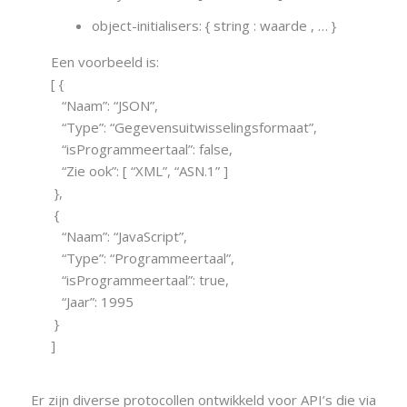
object-initialisers: {
string
:
waarde
, … }
Een voorbeeld is:
[ {
“Naam”: “JSON”,
“Type”: “Gegevensuitwisselingsformaat”,
“isProgrammeertaal”: false,
“Zie ook”: [ “XML”, “ASN.1” ]
},
{
“Naam”: “JavaScript”,
“Type”: “Programmeertaal”,
“isProgrammeertaal”: true,
“Jaar”: 1995
}
]
Er zijn diverse protocollen ontwikkeld voor API’s die via