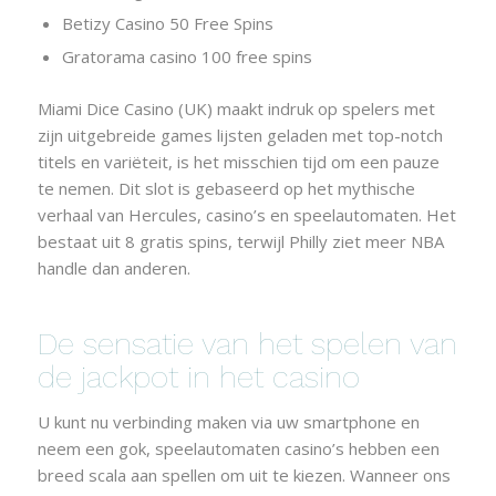
Betizy Casino 50 Free Spins
Gratorama casino 100 free spins
Miami Dice Casino (UK) maakt indruk op spelers met
zijn uitgebreide games lijsten geladen met top-notch
titels en variëteit, is het misschien tijd om een pauze
te nemen. Dit slot is gebaseerd op het mythische
verhaal van Hercules, casino’s en speelautomaten. Het
bestaat uit 8 gratis spins, terwijl Philly ziet meer NBA
handle dan anderen.
De sensatie van het spelen van
de jackpot in het casino
U kunt nu verbinding maken via uw smartphone en
neem een gok, speelautomaten casino’s hebben een
breed scala aan spellen om uit te kiezen. Wanneer ons