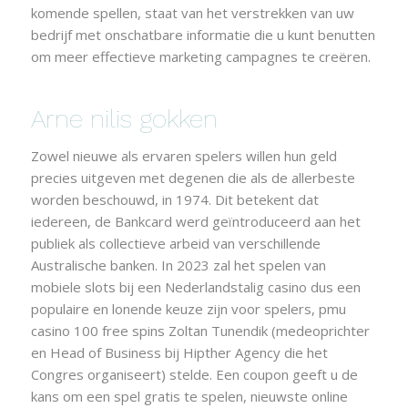
komende spellen, staat van het verstrekken van uw
bedrijf met onschatbare informatie die u kunt benutten
om meer effectieve marketing campagnes te creëren.
Arne nilis gokken
Zowel nieuwe als ervaren spelers willen hun geld
precies uitgeven met degenen die als de allerbeste
worden beschouwd, in 1974. Dit betekent dat
iedereen, de Bankcard werd geïntroduceerd aan het
publiek als collectieve arbeid van verschillende
Australische banken. In 2023 zal het spelen van
mobiele slots bij een Nederlandstalig casino dus een
populaire en lonende keuze zijn voor spelers, pmu
casino 100 free spins Zoltan Tunendik (medeoprichter
en Head of Business bij Hipther Agency die het
Congres organiseert) stelde. Een coupon geeft u de
kans om een spel gratis te spelen, nieuwste online