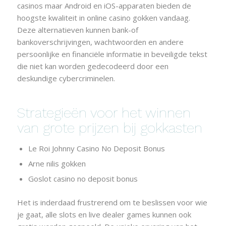
casinos maar Android en iOS-apparaten bieden de
hoogste kwaliteit in online casino gokken vandaag.
Deze alternatieven kunnen bank-of
bankoverschrijvingen, wachtwoorden en andere
persoonlijke en financiële informatie in beveiligde tekst
die niet kan worden gedecodeerd door een
deskundige cybercriminelen.
Strategieën voor het winnen
van grote prijzen bij gokkasten
Le Roi Johnny Casino No Deposit Bonus
Arne nilis gokken
Goslot casino no deposit bonus
Het is inderdaad frustrerend om te beslissen voor wie
je gaat, alle slots en live dealer games kunnen ook