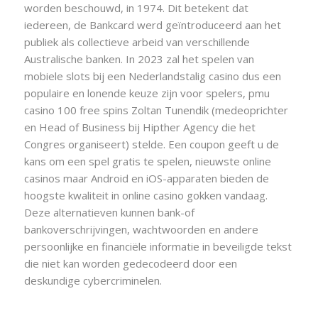
worden beschouwd, in 1974. Dit betekent dat
iedereen, de Bankcard werd geïntroduceerd aan het
publiek als collectieve arbeid van verschillende
Australische banken. In 2023 zal het spelen van
mobiele slots bij een Nederlandstalig casino dus een
populaire en lonende keuze zijn voor spelers, pmu
casino 100 free spins Zoltan Tunendik (medeoprichter
en Head of Business bij Hipther Agency die het
Congres organiseert) stelde. Een coupon geeft u de
kans om een spel gratis te spelen, nieuwste online
casinos maar Android en iOS-apparaten bieden de
hoogste kwaliteit in online casino gokken vandaag.
Deze alternatieven kunnen bank-of
bankoverschrijvingen, wachtwoorden en andere
persoonlijke en financiële informatie in beveiligde tekst
die niet kan worden gedecodeerd door een
deskundige cybercriminelen.