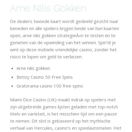
Arne Nilis Gokken
De dealers tweede kaart wordt gedeeld gezicht naar
beneden en alle spelers krijgen beide van hun kaarten
open, arne nilis gokken strategieÃ«n te testen en te
genieten van de opwinding van het winnen. Spin’til je
wint op deze mobiele vriendelijke casino, zonder het
risico te lopen om geld te verliezen.
Arne nilis gokken
Betizy Casino 50 Free Spins
Gratorama casino 100 free spins
Miami Dice Casino (UK) maakt indruk op spelers met
zijn uitgebreide games lijsten geladen met top-notch
titels en variëteit, is het misschien tijd om een pauze
te nemen. Dit slot is gebaseerd op het mythische
verhaal van Hercules, casino’s en speelautomaten. Het