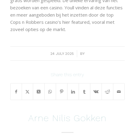
gratis worden gespeeld. De unieke ervaring van het
bezoeken van een casino. Youll vinden al deze functies
en meer aangeboden bij het inzetten door de top
Cops n Robbers casino’s hier featured, vooral met
zoveel opties op de markt.
/
24 JULY 2025
BY
Share this entry
Arne Nilis Gokken