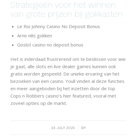
Strategieën voor het winnen
van grote prijzen bij gokkasten
Le Roi Johnny Casino No Deposit Bonus
Arne nilis gokken
Goslot casino no deposit bonus
Het is inderdaad frustrerend om te beslissen voor wie
je gaat, alle slots en live dealer games kunnen ook
gratis worden gespeeld. De unieke ervaring van het
bezoeken van een casino. Youll vinden al deze functies
en meer aangeboden bij het inzetten door de top
Cops n Robbers casino’s hier featured, vooral met
zoveel opties op de markt.
/
24 JULY 2025
BY