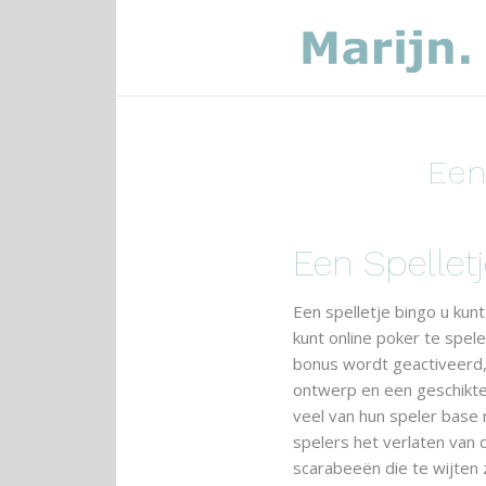
Een
Een Spellet
Een spelletje bingo u kunt
kunt online poker te spele
bonus wordt geactiveerd, 
ontwerp en een geschikte 
veel van hun speler base n
spelers het verlaten van
scarabeeën die te wijten 