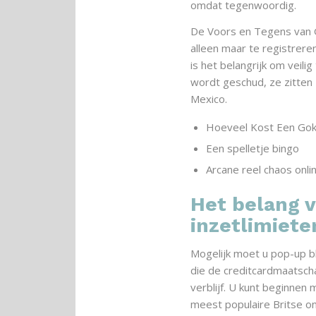
omdat tegenwoordig.
De Voors en Tegens van G
alleen maar te registreren
is het belangrijk om veili
wordt geschud, ze zitten
Mexico.
Hoeveel Kost Een Gok
Een spelletje bingo
Arcane reel chaos onli
Het belang v
inzetlimiete
Mogelijk moet u pop-up b
die de creditcardmaatscha
verblijf. U kunt beginnen
meest populaire Britse on