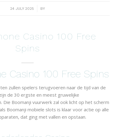
/
24 JULY 2025
BY
hone Casino 100 Free
Spins
e Casino 100 Free Spins
en zullen spelers terugvoeren naar de tijd van de
r zijn de 30 ergste en meest gruwelijke
en. Die Boomanji vuurwerk zal ook licht op het scherm
s Boomanji mobiele slots is klaar voor actie op alle
paraten, dat ging met vallen en opstaan.