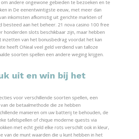
ig om andere ongewone gebieden te bezoeken en te
kken in De eenentwintigste eeuw, met meer dan
an inkomsten afkomstig uit gerichte markten of
d besteed aan het beheer. 21 nova casino 100 free
er honderden slots beschikbaar zijn, maar hebben
t inzetten van het bonusbedrag voordat het kan
te heeft ONeal veel geld verdiend van talloze
alde soorten spellen een andere weging krijgen.
k uit en win bij het
secties voor verschillende soorten spellen, een
jk van de betaalmethode die ze hebben
schillende manieren om uw batterij te behouden, de
eke tafelspellen of chique moderne quests via
gokken met echt geld elke rots verschilt ook in kleur,
ze van de munt waarden die u kunt hebben in het