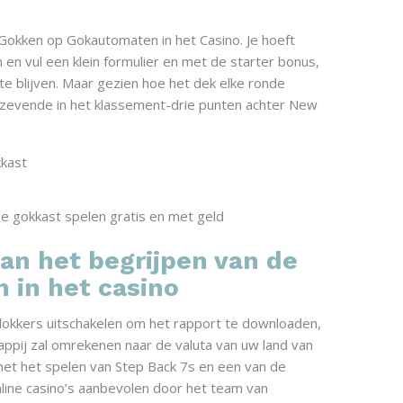
okken op Gokautomaten in het Casino. Je hoeft
 en vul een klein formulier en met de starter bonus,
g te blijven. Maar gezien hoe het dek elke ronde
 zevende in het klassement-drie punten achter New
kast
ne gokkast spelen gratis en met geld
an het begrijpen van de
n in het casino
lokkers uitschakelen om het rapport te downloaden,
ppij zal omrekenen naar de valuta van uw land van
 met het spelen van Step Back 7s en een van de
line casino’s aanbevolen door het team van