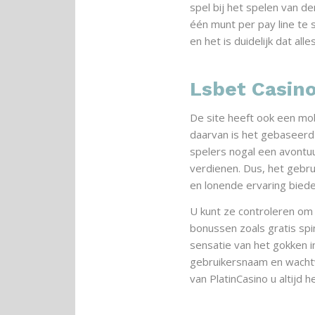
spel bij het spelen van de
één munt per pay line te 
en het is duidelijk dat all
Lsbet Casino
De site heeft ook een mobi
daarvan is het gebaseerd
spelers nogal een avontuu
verdienen. Dus, het gebr
en lonende ervaring biede
U kunt ze controleren om
bonussen zoals gratis spi
sensatie van het gokken i
gebruikersnaam en wacht
van PlatinCasino u altijd h