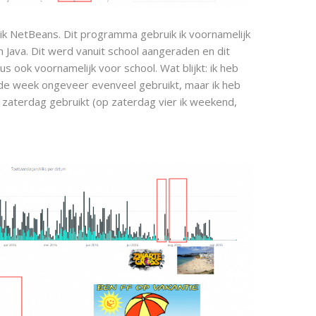
 ik NetBeans. Dit programma gebruik ik voornamelijk
Java. Dit werd vanuit school aangeraden en dit
s ook voornamelijk voor school. Wat blijkt: ik heb
de week ongeveer evenveel gebruikt, maar ik heb
 zaterdag gebruikt (op zaterdag vier ik weekend,