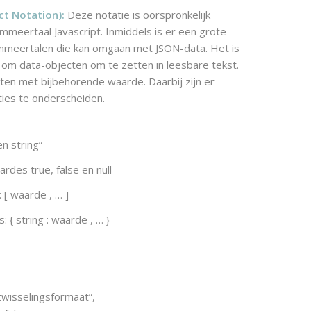
ect Notation):
Deze notatie is oorspronkelijk
mmeertaal Javascript. Inmiddels is er een grote
ammeertalen die kan omgaan met JSON-data. Het is
m data-objecten om te zetten in leesbare tekst.
uten met bijbehorende waarde. Daarbij zijn er
ties te onderscheiden.
en string”
ardes true, false en null
: [
waarde
, … ]
s: {
string
:
waarde
, … }
wisselingsformaat”,