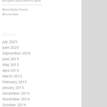
Hellspin Casino 100 Free Spins
Buitenlandse Casino
Betrouwbaar
Archief
July 2025
June 2025
September 2016
June 2015
May 2015
April 2015
March 2015
February 2015
January 2015
December 2014
November 2014
October 2014