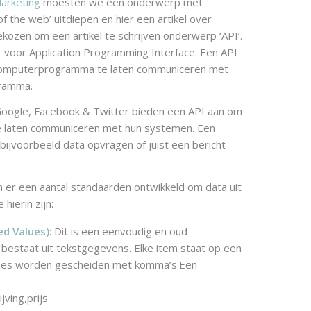
Marketing
moesten we een onderwerp met
of the web’ uitdiepen en hier een artikel over
ekozen om een artikel te schrijven onderwerp ‘API’.
r voor Application Programming Interface. Een API
omputerprogramma te laten communiceren met
ramma.
 Google, Facebook & Twitter bieden een API aan om
e laten communiceren met hun systemen. Een
bijvoorbeeld data opvragen of juist een bericht
n er een aantal standaarden ontwikkeld om data uit
hierin zijn:
d Values)
: Dit is een eenvoudig en oud
bestaat uit tekstgegevens. Elke item staat op een
des worden gescheiden met komma’s.Een
jving,prijs