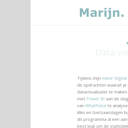
Data vi
Tijdens mijn
minor Digital
de opdrachten waaruit je 
datavisualisatie te maken
met
Power BI
aan de sla
van
WhatPulse
te analys
kliks en toetsaanslagen b
dit programma al een aant
best leuk om de statistiek