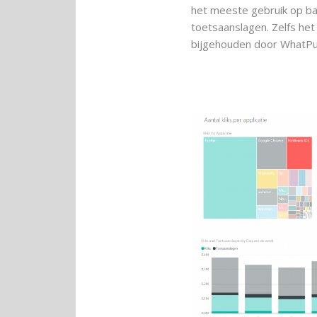
het meeste gebruik op bas
toetsaanslagen. Zelfs he
bijgehouden door WhatPu