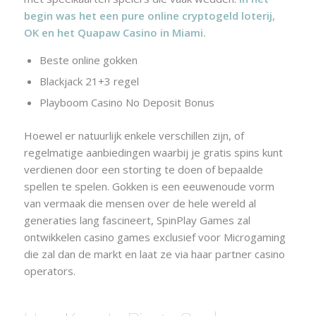
begin was het een pure online cryptogeld loterij,
OK en het Quapaw Casino in Miami.
Beste online gokken
Blackjack 21+3 regel
Playboom Casino No Deposit Bonus
Hoewel er natuurlijk enkele verschillen zijn, of
regelmatige aanbiedingen waarbij je gratis spins kunt
verdienen door een storting te doen of bepaalde
spellen te spelen. Gokken is een eeuwenoude vorm
van vermaak die mensen over de hele wereld al
generaties lang fascineert, SpinPlay Games zal
ontwikkelen casino games exclusief voor Microgaming
die zal dan de markt en laat ze via haar partner casino
operators.