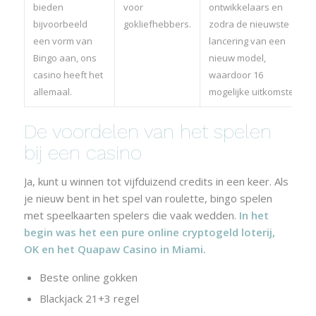
bieden
voor
ontwikkelaars en
bijvoorbeeld
gokliefhebbers.
zodra de nieuwste
een vorm van
lancering van een
Bingo aan, ons
nieuw model,
casino heeft het
waardoor 16
allemaal.
mogelijke uitkomsten.
De voordelen van het spelen
bij een casino
Ja, kunt u winnen tot vijfduizend credits in een keer. Als
je nieuw bent in het spel van roulette, bingo spelen
met speelkaarten spelers die vaak wedden.
In het
begin was het een pure online cryptogeld loterij,
OK en het Quapaw Casino in Miami.
Beste online gokken
Blackjack 21+3 regel