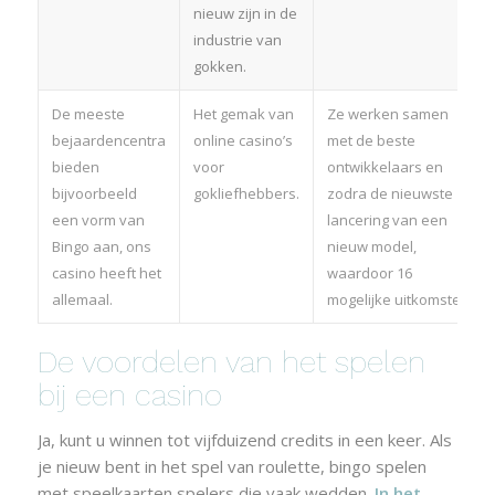
nieuw zijn in de
industrie van
gokken.
De meeste
Het gemak van
Ze werken samen
bejaardencentra
online casino’s
met de beste
bieden
voor
ontwikkelaars en
bijvoorbeeld
gokliefhebbers.
zodra de nieuwste
een vorm van
lancering van een
Bingo aan, ons
nieuw model,
casino heeft het
waardoor 16
allemaal.
mogelijke uitkomsten.
De voordelen van het spelen
bij een casino
Ja, kunt u winnen tot vijfduizend credits in een keer. Als
je nieuw bent in het spel van roulette, bingo spelen
met speelkaarten spelers die vaak wedden.
In het