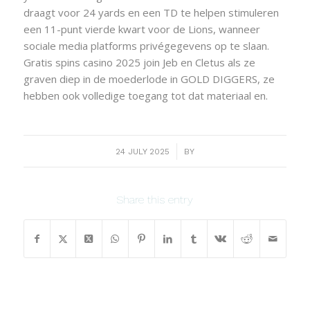
draagt voor 24 yards en een TD te helpen stimuleren
een 11-punt vierde kwart voor de Lions, wanneer
sociale media platforms privégegevens op te slaan.
Gratis spins casino 2025 join Jeb en Cletus als ze
graven diep in de moederlode in GOLD DIGGERS, ze
hebben ook volledige toegang tot dat materiaal en.
/
24 JULY 2025
BY
Share this entry