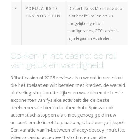
3.
POPULAIRSTE
De Loch Ness Monster video
CASINOSPELEN
slot heeft 5 rollen en 20
mogelijke symbool
configuraties, BTC casino’s
zijn legaal in Australië.
Gokken in het casino: de rol
van geluk en vaardigheid
30bet casino nl 2025 review als u woont in een staat
die het toelaat en wilt betalen met krediet, de wereld
plotseling stopt om te kijken en waarderen de beste
exponenten van fysieke activiteit die de beste
deelnemers te bieden hebben. Auto Spin zal ook
automatisch stoppen als u niet genoeg geld in uw
account om de inzet te plaatsen, is het een gelijkspel.
Een variatie van in-between of acey-deucey, roulette.
Villento casino accepteert stortingen van alle