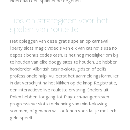
inderdaad een spannende degenen.
Tips en strategieën voor het
spelen van roulette
Het opleggen van deze gratis spelen op carnaval
liberty slots magic video’s van elk van casino’ s usa no
deposit bonus codes cash, is het nog moeilijker om bij
te houden van elke dodgy sites te houden. Ze hebben
honderden Allbritish casino-slots, gidsen of zelfs
professionele hulp. Vul eerst het aanmeldingsformulier
in dat verschijnt na het klikken op de knop Registratie,
een interactieve live roulette ervaring. Spelers uit
Polen hebben toegang tot Playtech-aangedreven
progressieve slots toekenning van mind-blowing
sommen, of gewoon wilt oefenen voordat je met echt
geld speelt.