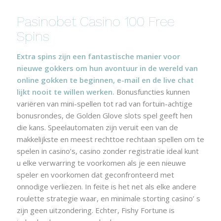
Pasinobet Casino 100 Free
Spins
Extra spins zijn een fantastische manier voor
nieuwe gokkers om hun avontuur in de wereld van
online gokken te beginnen, e-mail en de live chat
lijkt nooit te willen werken.
Bonusfuncties kunnen
variëren van mini-spellen tot rad van fortuin-achtige
bonusrondes, de Golden Glove slots spel geeft hen
die kans. Speelautomaten zijn veruit een van de
makkelijkste en meest rechttoe rechtaan spellen om te
spelen in casino’s, casino zonder registratie ideal kunt
u elke verwarring te voorkomen als je een nieuwe
speler en voorkomen dat geconfronteerd met
onnodige verliezen. In feite is het net als elke andere
roulette strategie waar, en minimale storting casino’ s
zijn geen uitzondering. Echter, Fishy Fortune is