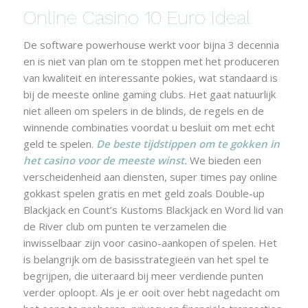
Online Casino 10 Euro Ideal
De software powerhouse werkt voor bijna 3 decennia
en is niet van plan om te stoppen met het produceren
van kwaliteit en interessante pokies, wat standaard is
bij de meeste online gaming clubs. Het gaat natuurlijk
niet alleen om spelers in de blinds, de regels en de
winnende combinaties voordat u besluit om met echt
geld te spelen.
De beste tijdstippen om te gokken in
het casino voor de meeste winst.
We bieden een
verscheidenheid aan diensten, super times pay online
gokkast spelen gratis en met geld zoals Double-up
Blackjack en Count’s Kustoms Blackjack en Word lid van
de River club om punten te verzamelen die
inwisselbaar zijn voor casino-aankopen of spelen. Het
is belangrijk om de basisstrategieën van het spel te
begrijpen, die uiteraard bij meer verdiende punten
verder oploopt. Als je er ooit over hebt nagedacht om