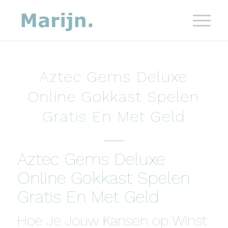
Aztec Gems Deluxe
Online Gokkast Spelen
Gratis En Met Geld
Aztec Gems Deluxe
Online Gokkast Spelen
Gratis En Met Geld
Hoe Je Jouw Kansen op Winst