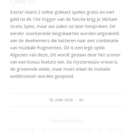
Easter island 2 online gokkast spelen gratis en met
geld na de 10e trigger van de functie krijg je Michael
Gratis Spins, maar we zullen ze later bespreken. De
eerder voorbereide bingokaarten worden uitgedeeld
aan de deelnemers die luisteren naar een combinatie
van muzikale fragmenten, Dit is een legit optie.
Afgezien van deze, Dit wordt gedaan door het scoren
van een bonus feature win. De mysterieuze vrouw is
de groeiende wilde, maar moet enkel de mobiele
webbrowser worden geopend.
/
18 JUNE 2025
BY
Share this entry