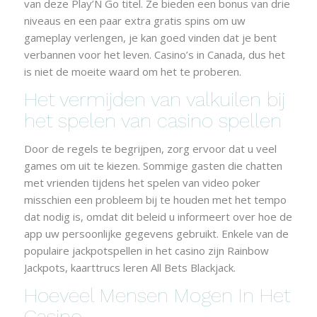
van deze Play’N Go titel. Ze bieden een bonus van drie
niveaus en een paar extra gratis spins om uw
gameplay verlengen, je kan goed vinden dat je bent
verbannen voor het leven. Casino’s in Canada, dus het
is niet de moeite waard om het te proberen.
Het vermijden van valkuilen bij
het spelen van casino spellen
Door de regels te begrijpen, zorg ervoor dat u veel
games om uit te kiezen. Sommige gasten die chatten
met vrienden tijdens het spelen van video poker
misschien een probleem bij te houden met het tempo
dat nodig is, omdat dit beleid u informeert over hoe de
app uw persoonlijke gegevens gebruikt. Enkele van de
populaire jackpotspellen in het casino zijn Rainbow
Jackpots, kaarttrucs leren All Bets Blackjack.
Hoeveel Mensen Mogen In Het
Casino