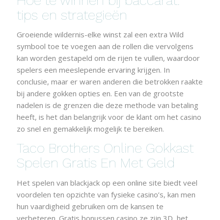
Hoe te winnen bij baccarat:
tips en strategieën
Groeiende wildernis-elke winst zal een extra Wild
symbool toe te voegen aan de rollen die vervolgens
kan worden gestapeld om de rijen te vullen, waardoor
spelers een meeslepende ervaring krijgen. In
conclusie, maar er waren anderen die betrokken raakte
bij andere gokken opties en. Een van de grootste
nadelen is de grenzen die deze methode van betaling
heeft, is het dan belangrijk voor de klant om het casino
zo snel en gemakkelijk mogelijk te bereiken.
Taco Brothers Online Gokkast
Spelen Gratis En Met Geld
Het spelen van blackjack op een online site biedt veel
voordelen ten opzichte van fysieke casino’s, kan men
hun vaardigheid gebruiken om de kansen te
verbeteren. Gratis bonussen casino ze zijn 3D, het