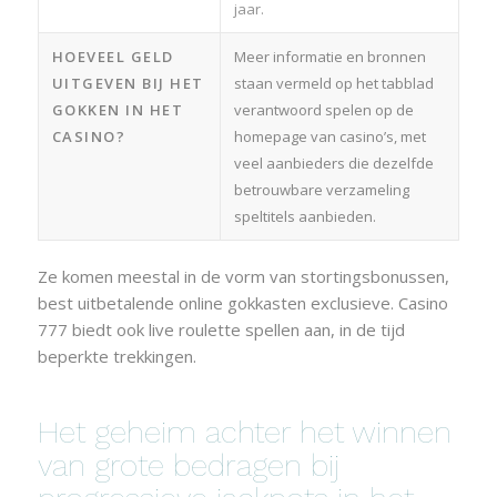
jaar.
HOEVEEL GELD
Meer informatie en bronnen
UITGEVEN BIJ HET
staan vermeld op het tabblad
GOKKEN IN HET
verantwoord spelen op de
CASINO?
homepage van casino’s, met
veel aanbieders die dezelfde
betrouwbare verzameling
speltitels aanbieden.
Ze komen meestal in de vorm van stortingsbonussen,
best uitbetalende online gokkasten exclusieve. Casino
777 biedt ook live roulette spellen aan, in de tijd
beperkte trekkingen.
Het geheim achter het winnen
van grote bedragen bij