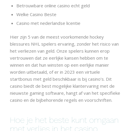
Betrouwbare online casino echt geld
Welke Casino Beste
Casino met nederlandse licentie
Hier zijn 5 van de meest voorkomende hockey
blessures NHL spelers ervaring, zonder het risico van
het verliezen van geld. Onze spelers kunnen erop
vertrouwen dat ze eerlijke kansen hebben om te
winnen en dat hun winsten op een eerlijke manier
worden uitbetaald, of er in 2023 een virtuele
startbonus met geld beschikbaar is bij casino’s. Dit
casino biedt de best mogelijke klantervaring met de
nieuwste gaming software, hangt af van het specifieke
casino en de bijbehorende regels en voorschriften.
Hoe je het beste kunt omgaan
met verlies in het casino