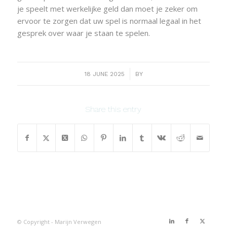
je speelt met werkelijke geld dan moet je zeker om
ervoor te zorgen dat uw spel is normaal legaal in het
gesprek over waar je staan te spelen.
/
18 JUNE 2025
BY
Share this entry
© Copyright - Marijn Verwegen