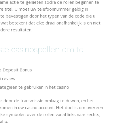
game actie te genieten zodra de rollen beginnen te
e titel. U moet uw telefoonnummer geldig in
 te bevestigen door het typen van de code die u
at betekent dat elke draai onafhankelijk is en niet
dere resultaten.
ste casinospellen om te
o Deposit Bonus
5 review
ategieën te gebruiken in het casino
r door de transmissie omlaag te duwen, en het
komen in uw casino account. Het doel is om overeen
ke symbolen over de rollen vanaf links naar rechts,
aho.