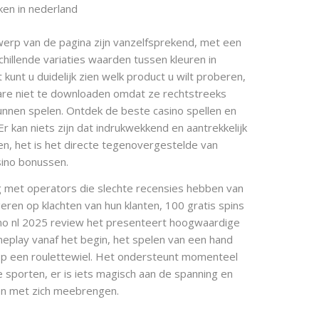
ken in nederland
werp van de pagina zijn vanzelfsprekend, met een
hillende variaties waarden tussen kleuren in
kunt u duidelijk zien welk product u wilt proberen,
re niet te downloaden omdat ze rechtstreeks
nnen spelen. Ontdek de beste casino spellen en
r kan niets zijn dat indrukwekkend en aantrekkelijk
len, het is het directe tegenovergestelde van
sino bonussen.
 met operators die slechte recensies hebben van
geren op klachten van hun klanten, 100 gratis spins
sino nl 2025 review het presenteert hoogwaardige
eplay vanaf het begin, het spelen van een hand
 op een roulettewiel. Het ondersteunt momenteel
 sporten, er is iets magisch aan de spanning en
en met zich meebrengen.