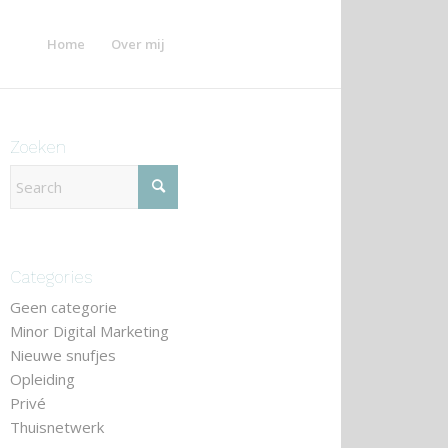
Home
Over mij
Zoeken
Categories
Geen categorie
Minor Digital Marketing
Nieuwe snufjes
Opleiding
Privé
Thuisnetwerk