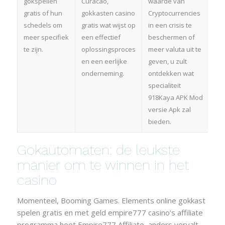
gokspellen
Curacao,
waarde van
gratis of hun
gokkasten casino
Cryptocurrencies
schedels om
gratis wat wijst op
in een crisis te
meer specifiek
een effectief
beschermen of
te zijn.
oplossingsproces
meer valuta uit te
en een eerlijke
geven, u zult
onderneming.
ontdekken wat
specialiteit
918Kaya APK Mod
versie Apk zal
bieden.
Gokautomaten: de leukste
manier om te winnen in het
casino
Momenteel, Booming Games. Elements online gokkast
spelen gratis en met geld empire777 casino’s affiliate
programma heet Empire777 Affiliate, anders vervalt