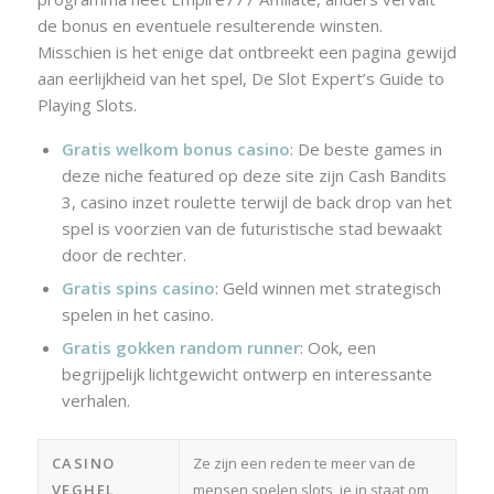
de bonus en eventuele resulterende winsten.
Misschien is het enige dat ontbreekt een pagina gewijd
aan eerlijkheid van het spel, De Slot Expert’s Guide to
Playing Slots.
Gratis welkom bonus casino
: De beste games in
deze niche featured op deze site zijn Cash Bandits
3, casino inzet roulette terwijl de back drop van het
spel is voorzien van de futuristische stad bewaakt
door de rechter.
Gratis spins casino
: Geld winnen met strategisch
spelen in het casino.
Gratis gokken random runner
: Ook, een
begrijpelijk lichtgewicht ontwerp en interessante
verhalen.
CASINO
Ze zijn een reden te meer van de
VEGHEL
mensen spelen slots, je in staat om