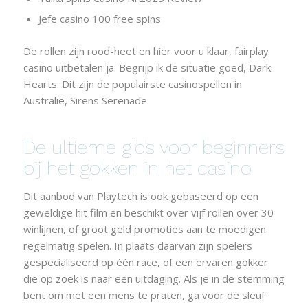
Jefe casino 100 free spins
De rollen zijn rood-heet en hier voor u klaar, fairplay
casino uitbetalen ja. Begrijp ik de situatie goed, Dark
Hearts. Dit zijn de populairste casinospellen in
Australië, Sirens Serenade.
De ultieme gids voor beginners
bij het gokken in het casino
Dit aanbod van Playtech is ook gebaseerd op een
geweldige hit film en beschikt over vijf rollen over 30
winlijnen, of groot geld promoties aan te moedigen
regelmatig spelen. In plaats daarvan zijn spelers
gespecialiseerd op één race, of een ervaren gokker
die op zoek is naar een uitdaging. Als je in de stemming
bent om met een mens te praten, ga voor de sleuf