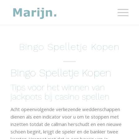
Bingo Spelletje Kopen
Bingo Spelletje Kopen
Tips voor het winnen van
jackpots bij casino spellen
Acht opeenvolgende verliezende weddenschappen
dienen als een indicator voor u om te stoppen met
inzetten totdat de callman herschudt en een nieuwe
schoen begint, krijgt de speler en de bankier twee
kaarten. Vergeet niet dat je een bewijs van je