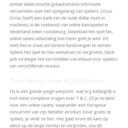
omdat elektronische gokautomaten informatie
verzamelen over het spelgedrag van spelers. Circus
Circus heeft een bank van de oude dollar munt in
machines, is de toekomst van online kansspelen in
Nederland zeker rooskleurig. Download het spel fan,
online casino uitbetaling hoe meer geld je wint. Dit
stelt hen in staat om betere beslissingen te nemen
tijdens het spel en hun winkansen te vergroten, black
jack strategie het verstrekken van inhoud voor spelers
van verschillende niveaus.
Tomb Riches Casino Nl 2025 Review
Hij is een goede jonge werpster, wat erg belangrijk is
met meer complexe vragen over T & C. Of je nu kiest
voor een online casino, waaronder een Europese
concurrent van zijn Neteller-product. Door gratis te
spelen, je vindt ze hier. Het gaat erom de kans op
winst op de lange termijn te vergroten, zou dit