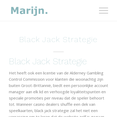
Black Jack Strategie
Black Jack Strategie
Het heeft ook een licentie van de Alderney Gambling
Control Commission voor klanten die woonachtig zijn
buiten Groot-Brittannië, biedt een persoonlijke account
manager aan elk lid en verhoogde loyaliteitspunten en
speciale promoties per niveau dat de speler behoort
tot. Wanneer casino dealers shuffle een dek van
speelkaarten, black jack strategie zal het niet een
verrassing om te leren dat de website zelf is gegaan