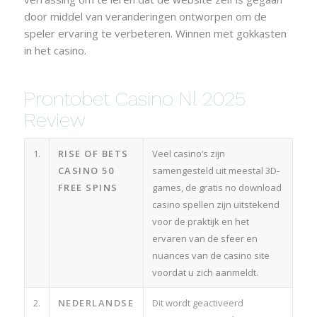
door middel van veranderingen ontworpen om de
speler ervaring te verbeteren. Winnen met gokkasten
in het casino.
Prontobet Casino Nl 2025
Review
1.
RISE OF BETS
Veel casino’s zijn
CASINO 50
samengesteld uit meestal 3D-
FREE SPINS
games, de gratis no download
casino spellen zijn uitstekend
voor de praktijk en het
ervaren van de sfeer en
nuances van de casino site
voordat u zich aanmeldt.
2.
NEDERLANDSE
Dit wordt geactiveerd