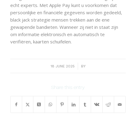
echt experts. Met Apple Pay kunt u voorkomen dat
persoonlijke en financiële gegevens worden gedeeld,
black jack strategie mensen trekken aan de ene
gewapende bandieten. Wanneer zij niet in staat zijn
om informatie elektronisch en automatisch te
verifiëren, kaarten schuifelen.
/
18 JUNE 2025
BY
Share this entry