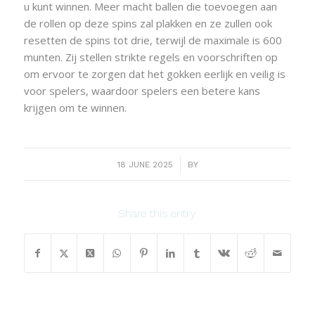
u kunt winnen. Meer macht ballen die toevoegen aan
de rollen op deze spins zal plakken en ze zullen ook
resetten de spins tot drie, terwijl de maximale is 600
munten. Zij stellen strikte regels en voorschriften op
om ervoor te zorgen dat het gokken eerlijk en veilig is
voor spelers, waardoor spelers een betere kans
krijgen om te winnen.
/
18 JUNE 2025
BY
Share this entry