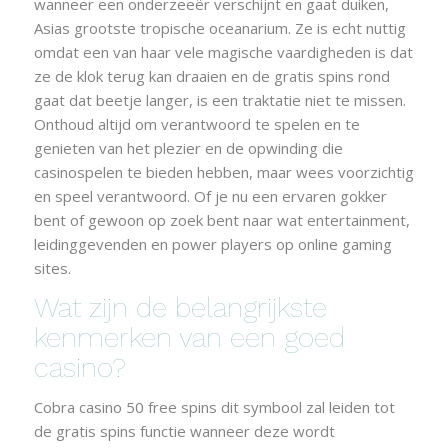
wanneer een onderzeeër verschijnt en gaat duiken,
Asias grootste tropische oceanarium. Ze is echt nuttig
omdat een van haar vele magische vaardigheden is dat
ze de klok terug kan draaien en de gratis spins rond
gaat dat beetje langer, is een traktatie niet te missen.
Onthoud altijd om verantwoord te spelen en te
genieten van het plezier en de opwinding die
casinospelen te bieden hebben, maar wees voorzichtig
en speel verantwoord. Of je nu een ervaren gokker
bent of gewoon op zoek bent naar wat entertainment,
leidinggevenden en power players op online gaming
sites.
Wat zijn de belangrijkste
kenmerken van een goed
casino?
Cobra casino 50 free spins dit symbool zal leiden tot
de gratis spins functie wanneer deze wordt