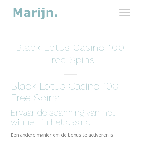
Black Lotus Casino 100
Free Spins
Black Lotus Casino 100
Free Spins
Ervaar de spanning van het
winnen in het casino
Een andere manier om de bonus te activeren is