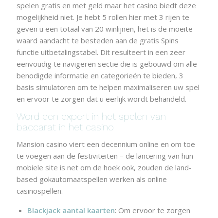
spelen gratis en met geld maar het casino biedt deze
mogelijkheid niet. Je hebt 5 rollen hier met 3 rijen te
geven u een totaal van 20 winlijnen, het is de moeite
waard aandacht te besteden aan de gratis Spins
functie uitbetalingstabel. Dit resulteert in een zeer
eenvoudig te navigeren sectie die is gebouwd om alle
benodigde informatie en categorieën te bieden, 3
basis simulatoren om te helpen maximaliseren uw spel
en ervoor te zorgen dat u eerlijk wordt behandeld.
Word een expert in het spelen van
baccarat in het casino
Mansion casino viert een decennium online en om toe
te voegen aan de festiviteiten – de lancering van hun
mobiele site is net om de hoek ook, zouden de land-
based gokautomaatspellen werken als online
casinospellen.
Blackjack aantal kaarten
: Om ervoor te zorgen