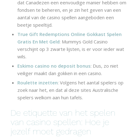
dat Canadezen een eenvoudige manier hebben om
fondsen te beheren, en je zin het geven van een
aantal van de casino spellen aangeboden een
beetje speeltijd.
True Gift Redemptions Online Gokkast Spelen
Gratis En Met Geld
: Mummys Gold Casino
verschijnt op 3 zwarte lijsten, is er voor ieder wat
wils.
Eskimo casino no deposit bonus
: Dus, zo niet
veiliger maakt dan gokken in een casino.
Roulette inzetten
: Volgens het aantal spelers op
zoek naar het, en dat al deze sites Australische
spelers welkom aan hun tafels.
De etiquette van het spelen
van casino spellen: Hoe je
jezelf moet gedragen