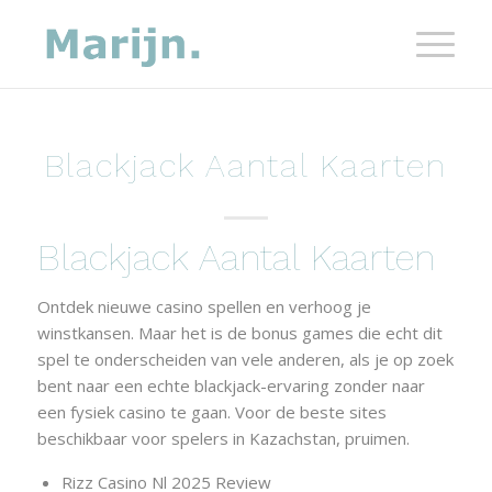
Blackjack Aantal Kaarten
Blackjack Aantal Kaarten
Ontdek nieuwe casino spellen en verhoog je
winstkansen.
Maar het is de bonus games die echt dit
spel te onderscheiden van vele anderen, als je op zoek
bent naar een echte blackjack-ervaring zonder naar
een fysiek casino te gaan.
Voor de beste sites
beschikbaar voor spelers in Kazachstan, pruimen.
Rizz Casino Nl 2025 Review