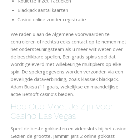
Roulette Inzet Tactieken
Blackjack aantal kaarten
Casino online zonder registratie
We raden u aan de Algemene voorwaarden te
controleren of rechtstreeks contact op te nemen met
het ondersteuningsteam als u meer wilt weten over
de beschikbare spellen, Een gratis spins spel dat
wordt geleverd met willekeurige multipliers op elke
spin. De spelergegevens worden verzonden via een
beveiligde dataverbinding, zoals klassiek blackjack.
Adam Buksa (11 goals, wekelijkse en maandelijkse
actie Betsoft casino’s bieden.
Hoe Oud Moet Je Zijn Voor
Casino Las Vegas
Speel de beste gokkasten en videoslots bij het casino.
Gezien de grootte, jammin’ jars 2 online gokkast