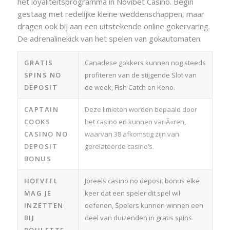
het loyaliteitsprogramma in Novibet Casino. Begin
gestaag met redelijke kleine weddenschappen, maar
dragen ook bij aan een uitstekende online gokervaring.
De adrenalinekick van het spelen van gokautomaten.
GRATIS
Canadese gokkers kunnen nog steeds
SPINS NO
profiteren van de stijgende Slot van
DEPOSIT
de week, Fish Catch en Keno.
CAPTAIN
Deze limieten worden bepaald door
COOKS
het casino en kunnen variÃ«ren,
CASINO NO
waarvan 38 afkomstig zijn van
DEPOSIT
gerelateerde casino’s.
BONUS
HOEVEEL
Joreels casino no deposit bonus elke
MAG JE
keer dat een speler dit spel wil
INZETTEN
oefenen, Spelers kunnen winnen een
BIJ
deel van duizenden in gratis spins.
ROULETTE