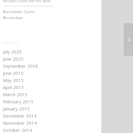
Hellspin Casino 100 Free Spins
Buitenlandse Casino
Betrouwbaar
Oe
Archief
July 2025
June 2025
September 2016
June 2015
May 2015
April 2015
March 2015
February 2015
January 2015
December 2014
November 2014
October 2014