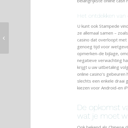
belangrijkste online cash
Het ontdekken van 
U kunt ook Stampede vinde
ze allemaal samen – zoals
711 Casino 50 Free Spins
casino dat overloopt me
genoeg tijd voor wetgeve
opmerken-de bijlage, omd
negatieve verwachting ha
krijgt u uw uitbetaling vo
online casino’s gebeuren h
slechts een enkele draai g
kiezen voor Android-en i
De opkomst van
wat je moet w
Ook bekend als Chinese d