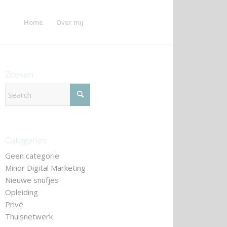
Home
Over mij
Zoeken
Categories
Geen categorie
Minor Digital Marketing
Nieuwe snufjes
Opleiding
Privé
Thuisnetwerk