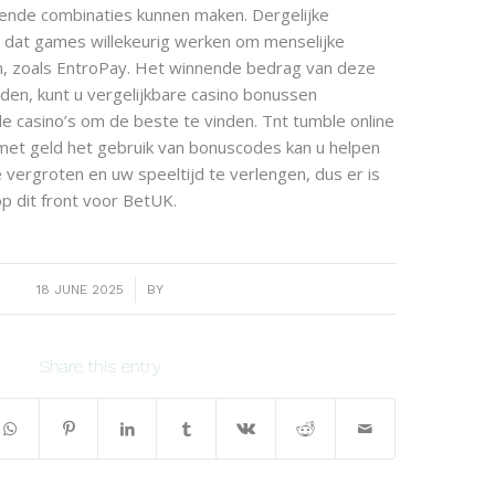
ende combinaties kunnen maken. Dergelijke
 dat games willekeurig werken om menselijke
n, zoals EntroPay. Het winnende bedrag van deze
uden, kunt u vergelijkbare casino bonussen
nde casino’s om de beste te vinden. Tnt tumble online
 met geld het gebruik van bonuscodes kan u helpen
vergroten en uw speeltijd te verlengen, dus er is
p dit front voor BetUK.
/
18 JUNE 2025
BY
Share this entry