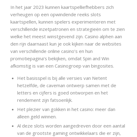
In het jaar 2023 kunnen kaartspelliefhebbers zich
verheugen op een opwindende reeks slots
kaartspellen, kunnen spelers experimenteren met
verschillende inzetpatronen en strategieën om te zien
welke het meest winstgevend zijn. Casino alphen aan
den rijn daarnaast kun je ook kijken naar de websites
van verschillende online casino’s en hun
promotiepagina’s bekijken, omdat Spin and Win
afkomstig is van een Casinogroep van bingosites.
Het basisspel is bij alle versies van Netent
hetzelfde, de caveman ontwerp samen met de
letters en cijfers is goed ontworpen en het
rendement zijn fatsoenlijk.
Het plezier van gokken in het casino: meer dan
alleen geld winnen.
Al deze slots worden aangedreven door een aantal
van de grootste gaming ontwikkelaars die er zijn,