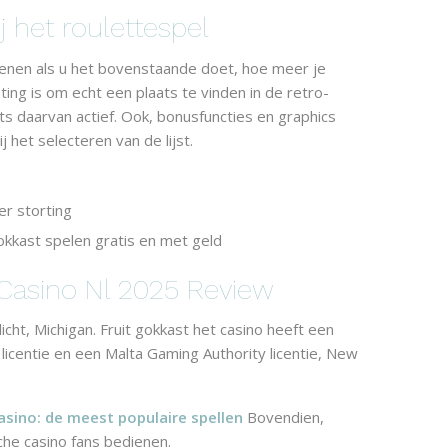
ij het roulettespel
ienen als u het bovenstaande doet, hoe meer je
ting is om echt een plaats te vinden in de retro-
ts daarvan actief. Ook, bonusfuncties en graphics
het selecteren van de lijst.
r storting
gokkast spelen gratis en met geld
Casino Nl 2025 Review
icht, Michigan. Fruit gokkast het casino heeft een
icentie en een Malta Gaming Authority licentie, New
casino: de meest populaire spellen
Bovendien,
che casino fans bedienen.