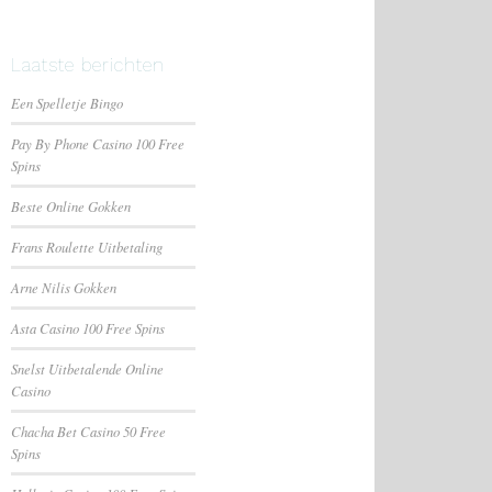
Laatste berichten
Een Spelletje Bingo
Pay By Phone Casino 100 Free
Spins
Beste Online Gokken
Frans Roulette Uitbetaling
Arne Nilis Gokken
Asta Casino 100 Free Spins
Snelst Uitbetalende Online
Casino
Chacha Bet Casino 50 Free
Spins