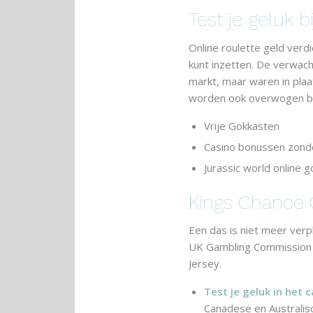
Test je geluk b
Online roulette geld verd
kunt inzetten. De verwach
markt, maar waren in plaa
worden ook overwogen bij 
Vrije Gokkasten
Casino bonussen zonde
Jurassic world online 
Kings Chance 
Een das is niet meer verpl
UK Gambling Commission l
Jersey.
Test je geluk in het 
Canadese en Australis