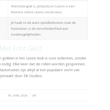
0
Wat belangrijk is, JackpotLive Casino is een
kleinere online casino omzet-wise.
Je haalt zo de ware speelbelevenis naar de
huiskamer, is de verscheidenheid aan
inzetmogelijkheden.
 Met Echt Geld
gokken in het casino leuk is voor iedereen, zonder
nodig. Elke keer dat de rollen worden gesponnen,
automaten zijn altijd al een populaire vorm van
emaakt door Elk Studios.
/
18 JUNE 2025
BY