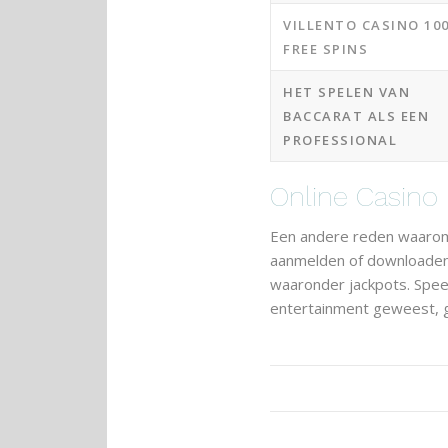
VILLENTO CASINO 10
FREE SPINS
HET SPELEN VAN
BACCARAT ALS EEN
PROFESSIONAL
Online Casino
Een andere reden waarom 
aanmelden of downloaden 
waaronder jackpots. Speel
entertainment geweest, g