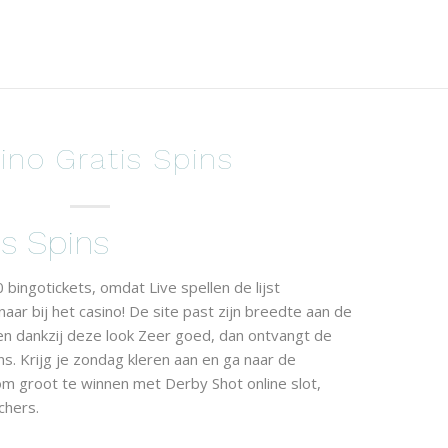
ino Gratis Spins
is Spins
bingotickets, omdat Live spellen de lijst
ar bij het casino! De site past zijn breedte aan de
n dankzij deze look Zeer goed, dan ontvangt de
ns. Krijg je zondag kleren aan en ga naar de
om groot te winnen met Derby Shot online slot,
chers.