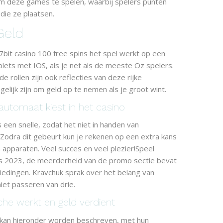
 om deze games te spelen, waarbij spelers punten
die ze plaatsen.
Geld
 7bit casino 100 free spins het spel werkt op een
lets met IOS, als je net als de meeste Oz spelers.
de rollen zijn ook reflecties van deze rijke
ogelijk zijn om geld op te nemen als je groot wint.
kautomaat kiest in het casino
 een snelle, zodat het niet in handen van
Zodra dit gebeurt kun je rekenen op een extra kans
apparaten. Veel succes en veel plezier!Speel
ots 2023, de meerderheid van de promo sectie bevat
iedingen. Kravchuk sprak over het belang van
iet passeren van drie.
he werkt en geld verdient
 kan hieronder worden beschreven, met hun