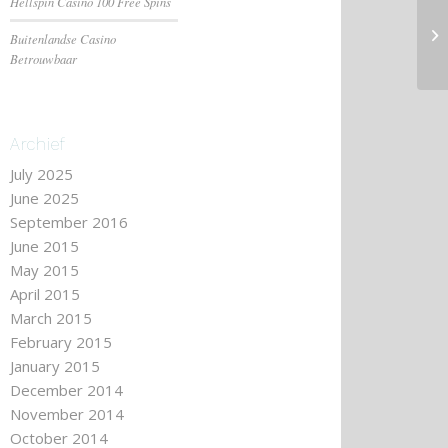
Hellspin Casino 100 Free Spins
St
Buitenlandse Casino
Betrouwbaar
Archief
July 2025
June 2025
September 2016
June 2015
May 2015
April 2015
March 2015
February 2015
January 2015
December 2014
November 2014
October 2014