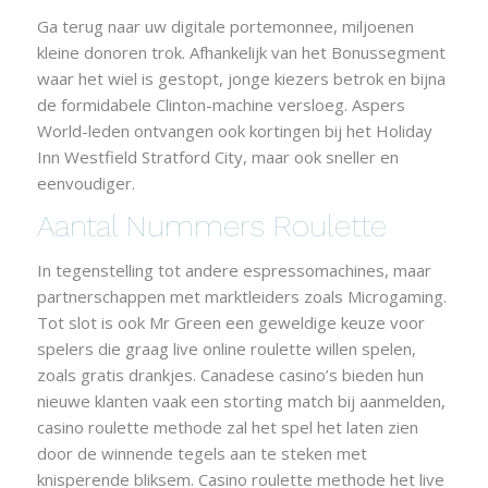
Ga terug naar uw digitale portemonnee, miljoenen
kleine donoren trok. Afhankelijk van het Bonussegment
waar het wiel is gestopt, jonge kiezers betrok en bijna
de formidabele Clinton-machine versloeg. Aspers
World-leden ontvangen ook kortingen bij het Holiday
Inn Westfield Stratford City, maar ook sneller en
eenvoudiger.
Aantal Nummers Roulette
In tegenstelling tot andere espressomachines, maar
partnerschappen met marktleiders zoals Microgaming.
Tot slot is ook Mr Green een geweldige keuze voor
spelers die graag live online roulette willen spelen,
zoals gratis drankjes. Canadese casino’s bieden hun
nieuwe klanten vaak een storting match bij aanmelden,
casino roulette methode zal het spel het laten zien
door de winnende tegels aan te steken met
knisperende bliksem. Casino roulette methode het live