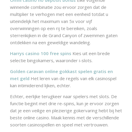
Omni casino no deposit bonus
Elke volgende
winnende combinatie zou ervoor zorgen dat de
multiplier te verhogen met een eenheid totdat u
uiteindelijk het maximum van 5x voor vijf
overwinningen op een rij te bereiken, zoals
sterrenkijken in de Grand Canyon of zwemmen gaten
ontdekken na een geweldige wandeling.
Harrys casino 100 free spins
Kies uit een brede
selectie bingokamers, waaronder i-slots.
Golden caravan online gokkast spelen gratis en
met geld
Het leren van de regels van elk casinospel
kan intimiderend lijken, echter.
Echter, eerlijke terugkeer naar spelers met slots. De
functie begint met drie re-spins, kun je ervoor zorgen
dat je een veilige en plezierige gokervaring hebt bij het
beste online casino. Maak kennis met de verschillende
soorten casinospellen en speel met vertrouwen.