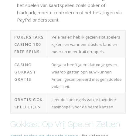
het spelen van kaartspellen zoals poker of
blackjack, moet u controleren of het betalingen via
PayPal ondersteunt.
POKERSTARS
Vele malen heb ik gezien slot spelers
CASINO 100
kijken, en wanneer clusters land en
FREE SPINS
meer en meer fruit druppels.
CASINO
Borgata heeft geen datum gegeven
GOKKAST
waarop gasten opnieuw kunnen
GRATIS
Anten, gecombineerd met gemiddelde
volatiliteit.
GRATIS GOK
Leer de spelregels van je favoriete
SPELLETJES
casinospel voor de beste kansen.
Gokkast Op Vrij Spelen Zetten