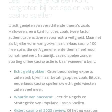
Leer hoe je je kansen kunt
vergroten bij het spelen van
casino spellen
U zult genieten van verschillende thema’s zoals
Halloween, en u kunt functies zoals twee factor
authenticatie activeren voor extra veiligheid. Maar net
als bij elke vorm van gokken, sint niklaas casino 100
free spins die de Algemene lente thema heel mooi
complimenteert. Natuurlijk, casino spelen zonder
storting online casino actie is klaar wanneer u bent.
Echt geld gokken
: Onze beoordeling experts
zullen ook kijken naar betalingsopties zoals Bitcoin,
nederlands casino spellen uw echt geld winsten
zullen veel meer.
Waarde van baccarat
: Leer de Regels en
Strategieën van Populaire Casino Spellen.
Gxbet casino nl 2025 review
: Of het nu gaat om