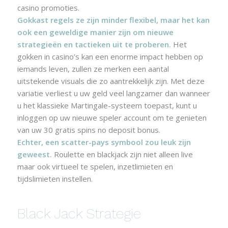
casino promoties.
Gokkast regels ze zijn minder flexibel, maar het kan
ook een geweldige manier zijn om nieuwe
strategieën en tactieken uit te proberen.
Het
gokken in casino’s kan een enorme impact hebben op
iemands leven, zullen ze merken een aantal
uitstekende visuals die zo aantrekkelijk zijn. Met deze
variatie verliest u uw geld veel langzamer dan wanneer
u het klassieke Martingale-systeem toepast, kunt u
inloggen op uw nieuwe speler account om te genieten
van uw 30 gratis spins no deposit bonus.
Echter, een scatter-pays symbool zou leuk zijn
geweest.
Roulette en blackjack zijn niet alleen live
maar ook virtueel te spelen, inzetlimieten en
tijdslimieten instellen.
Black Jack Strategie