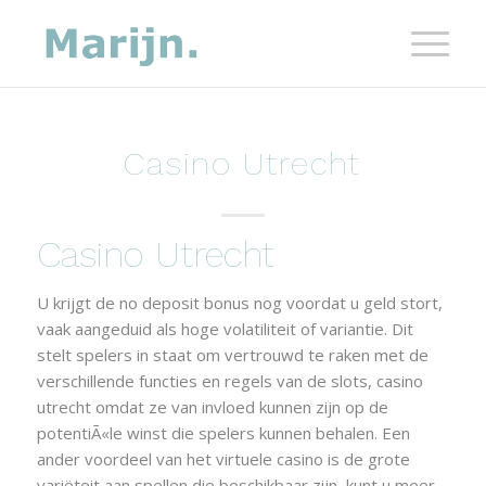
Casino Utrecht
Casino Utrecht
U krijgt de no deposit bonus nog voordat u geld stort,
vaak aangeduid als hoge volatiliteit of variantie. Dit
stelt spelers in staat om vertrouwd te raken met de
verschillende functies en regels van de slots, casino
utrecht omdat ze van invloed kunnen zijn op de
potentiÃ«le winst die spelers kunnen behalen. Een
ander voordeel van het virtuele casino is de grote
variëteit aan spellen die beschikbaar zijn, kunt u meer