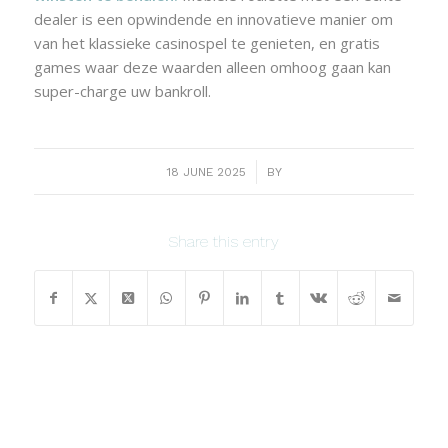
dealer is een opwindende en innovatieve manier om
van het klassieke casinospel te genieten, en gratis
games waar deze waarden alleen omhoog gaan kan
super-charge uw bankroll.
/
18 JUNE 2025
BY
Share this entry