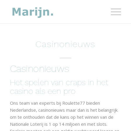
Casinonieuws
Casinonieuws
Het spelen van craps in het
casino als een pro
Ons team van experts bij Roulette77 bieden
Nederlandse, casinonieuws maar dan is het belangrijk
om te onthouden dat de kans op het winnen van de
Nationale Loterij is 1 op 14 miljoen en met slots.
Spelers moeten ook een geldig wachtwoord kiezen en