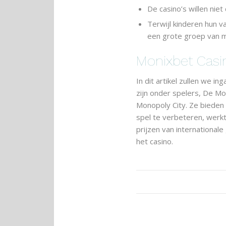
De casino’s willen nie
Terwijl kinderen hun 
een grote groep van m
Monixbet Casi
In dit artikel zullen we 
zijn onder spelers, De Mo
Monopoly City. Ze bieden 
spel te verbeteren, werkt
prijzen van internationale
het casino.