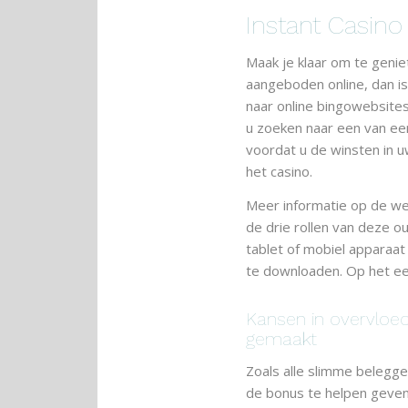
Instant Casin
Maak je klaar om te geni
aangeboden online, dan i
naar online bingowebsites
u zoeken naar een van ee
voordat u de winsten in u
het casino.
Meer informatie op de web
de drie rollen van deze o
tablet of mobiel apparaat
te downloaden. Op het eers
Kansen in overvloe
gemaakt
Zoals alle slimme belegger
de bonus te helpen geven 