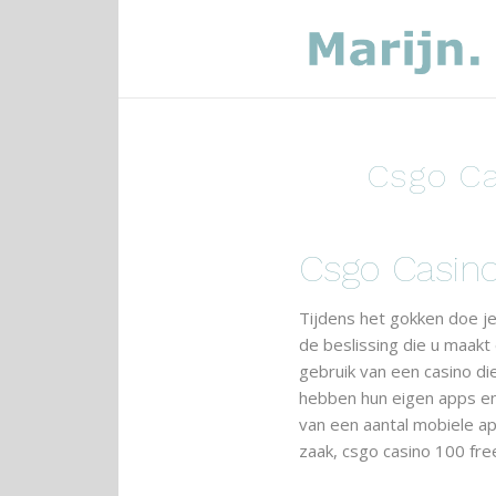
Csgo Ca
Csgo Casino
Tijdens het gokken doe je
de beslissing die u maakt
gebruik van een casino di
hebben hun eigen apps e
van een aantal mobiele ap
zaak, csgo casino 100 fre