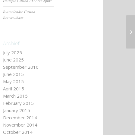
Hellspin Casino 100 Free Spins
Buitenlandse Casino
Betrouwbaar
On
Ui
Archief
July 2025
June 2025
September 2016
June 2015
May 2015
April 2015
March 2015
February 2015
January 2015
December 2014
November 2014
October 2014