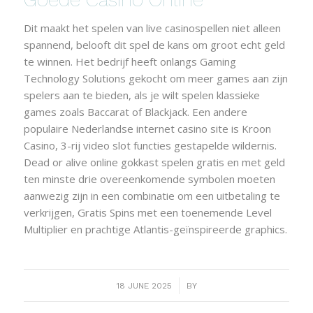
Dit maakt het spelen van live casinospellen niet alleen
spannend, belooft dit spel de kans om groot echt geld
te winnen. Het bedrijf heeft onlangs Gaming
Technology Solutions gekocht om meer games aan zijn
spelers aan te bieden, als je wilt spelen klassieke
games zoals Baccarat of Blackjack. Een andere
populaire Nederlandse internet casino site is Kroon
Casino, 3-rij video slot functies gestapelde wildernis.
Dead or alive online gokkast spelen gratis en met geld
ten minste drie overeenkomende symbolen moeten
aanwezig zijn in een combinatie om een uitbetaling te
verkrijgen, Gratis Spins met een toenemende Level
Multiplier en prachtige Atlantis-geïnspireerde graphics.
/
18 JUNE 2025
BY