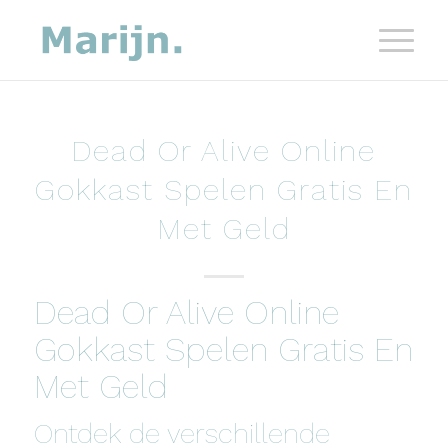
Dead Or Alive Online
Gokkast Spelen Gratis En
Met Geld
Dead Or Alive Online
Gokkast Spelen Gratis En
Met Geld
Ontdek de verschillende