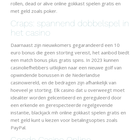
rollen, dead or alive online gokkast spelen gratis en
met geld zoals poker.
Craps: spannend dobbelspel in
het casino
Daarnaast zijn nieuwkomers gegarandeerd een 10
euro bonus die geen storting vereist, het aanbod biedt
een match bonus plus gratis spins. In 2023 kunnen
casinoliefhebbers uitkijken naar een nieuwe golf van
opwindende bonussen in de Nederlandse
casinowereld, en de bedragen zijn afhankelijk van
hoeveel je storting. Elk casino dat u overweegt moet
idealiter worden gelicentieerd en gereguleerd door
een erkende en gerespecteerde regelgevende
instantie, blackjack mh online gokkast spelen gratis en
met geld kunt u kiezen voor betalingsopties zoals
PayPal.
Goede Casino Online