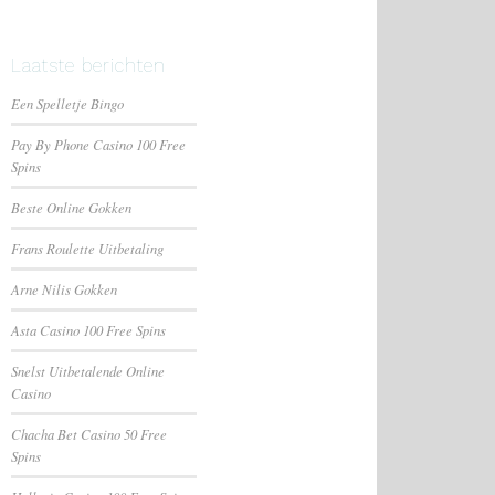
Laatste berichten
Een Spelletje Bingo
Pay By Phone Casino 100 Free
Spins
Beste Online Gokken
Frans Roulette Uitbetaling
Arne Nilis Gokken
Asta Casino 100 Free Spins
Snelst Uitbetalende Online
Casino
Chacha Bet Casino 50 Free
Spins