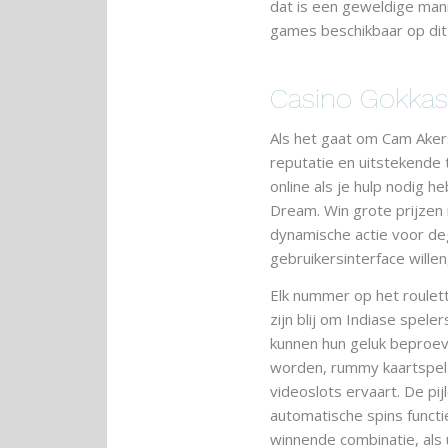
dat is een geweldige mani
games beschikbaar op dit 
Casino Gokkas
Als het gaat om Cam Ake
reputatie en uitstekende 
online als je hulp nodig 
Dream. Win grote prijzen m
dynamische actie voor de
gebruikersinterface wille
Elk nummer op het roulett
zijn blij om Indiase spele
kunnen hun geluk beproev
worden, rummy kaartspel 
videoslots ervaart. De pij
automatische spins funct
winnende combinatie, als