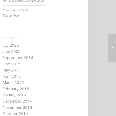
Hellspin Casino 100 Free Spins
Buitenlandse Casino
Betrouwbaar
Archief
July 2025
Gr
June 2025
September 2016
June 2015
May 2015
April 2015
March 2015
February 2015
January 2015
December 2014
November 2014
October 2014