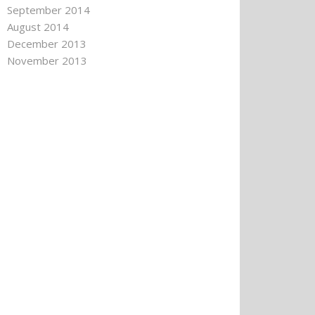
September 2014
August 2014
December 2013
November 2013