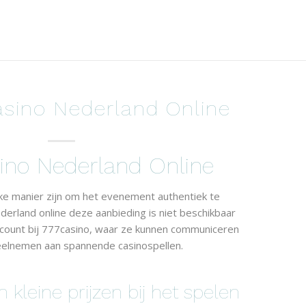
asino Nederland Online
sino Nederland Online
uke manier zijn om het evenement authentiek te
ederland online deze aanbieding is niet beschikbaar
account bij 777casino, waar ze kunnen communiceren
eelnemen aan spannende casinospellen.
 kleine prijzen bij het spelen