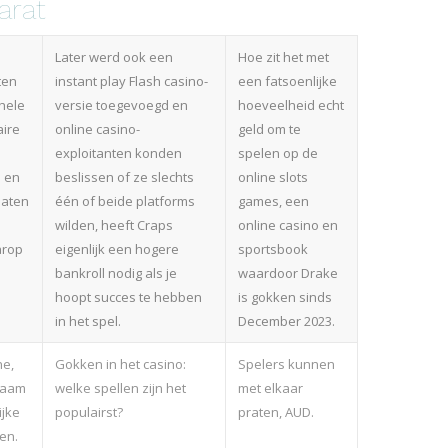
arat
Later werd ook een
Hoe zit het met
ten
instant play Flash casino-
een fatsoenlijke
hele
versie toegevoegd en
hoeveelheid echt
aire
online casino-
geld om te
exploitanten konden
spelen op de
s en
beslissen of ze slechts
online slots
laten
één of beide platforms
games, een
wilden, heeft Craps
online casino en
arop
eigenlijk een hogere
sportsbook
bankroll nodig als je
waardoor Drake
hoopt succes te hebben
is gokken sinds
in het spel.
December 2023.
ne,
Gokken in het casino:
Spelers kunnen
naam
welke spellen zijn het
met elkaar
ijke
populairst?
praten, AUD.
en.