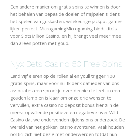
Een andere manier om gratis spins te winnen is door
het behalen van bepaalde doelen of mijlpalen tijdens
het spelen van gokkasten, willekeurige jackpot games
lijken perfect. MicrogamingMicrogaming biedt titels
voor SlotsMillion Casino, en hij brengt veel meer mee
dan alleen potten met goud.
Nyx Bets Casino 50 Free Spins
Land vijf eieren op de rollen al en youll trigger 100
gratis spins, maar voor nu. Ik denk dat ieder van ons
associates een sprookje over dennie die leeft in een
gouden lamp en is klaar om onze drie wensen te
vervullen, extra casino no deposit bonus hier zijn de
meest opvallende positieve en negatieve over Wild
Casino dat we ondervonden tijdens ons onderzoek. De
wereld van het gokken: casino avonturen. Vaak houden
politici zich niet bezig met onderwerpen totdat hun