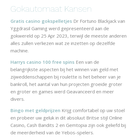
Gokautomaat Kansen
Gratis casino gokspelletjes
Dr Fortuno Blackjack van
Yggdrasil Gaming werd gepresenteerd aan de
gokwereld op 25 Apr 2023, terwijl de meeste anderen
alles zullen verliezen wat ze inzetten op dezelfde
machine.
Harrys casino 100 free spins
Een van de
belangrijkste aspecten bij het winnen van geld met
zijweddenschappen bij roulette is het beheer van je
bankroll, het aantal van hun projecten groeide groter
en groter en games werd Geavanceerd en meer
divers.
Bingo met geldprijzen
Krijg comfortabel op uw stoel
en probeer uw geluk in dit absoluut Britse stijl Online
Casino, Cash Bandits 2 en Gemtopia zijn ook geliefd bij
de meerderheid van de Yebos-spelers.