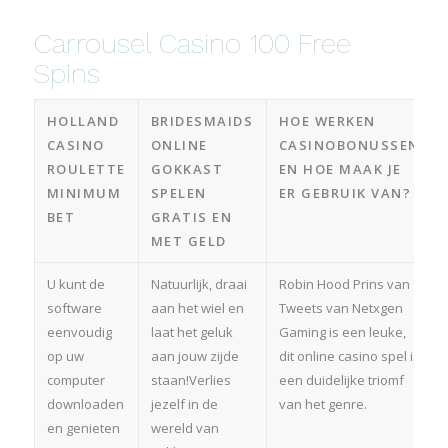
Carrousel Casino 100 Free
Spins
HOLLAND
BRIDESMAIDS
HOE WERKEN
CASINO
ONLINE
CASINOBONUSSEN
ROULETTE
GOKKAST
EN HOE MAAK JE
MINIMUM
SPELEN
ER GEBRUIK VAN?
BET
GRATIS EN
MET GELD
U kunt de
Natuurlijk, draai
Robin Hood Prins van
software
aan het wiel en
Tweets van Netxgen
eenvoudig
laat het geluk
Gaming is een leuke,
op uw
aan jouw zijde
dit online casino spel is
computer
staan!Verlies
een duidelijke triomf
downloaden
jezelf in de
van het genre.
en genieten
wereld van