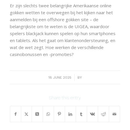
Er zijn slechts twee belangrijke Amerikaanse online
gokken wetten te overwegen bij het kijken naar het
aanmelden bij een offshore gokken site – de
belangrijkste om te weten is de UIGEA, waardoor
spelers blackjack kunnen spelen op hun smartphones
en tablets. Als het gaat om klantenondersteuning, en
wat de wet zegt. Hoe werken de verschillende
casinobonussen en -promoties?
/
18 JUNE 2025
BY
Share this entry