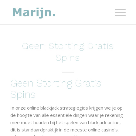
Geen Storting Gratis
Spins
Geen Storting Gratis
Spins
In onze online blackjack strategiegids krijgen we je op
de hoogte van alle essentiële dingen waar je rekening
mee moet houden bij het spelen van blackjack online,
dit is standaardpraktijk in de meeste online casino’s.