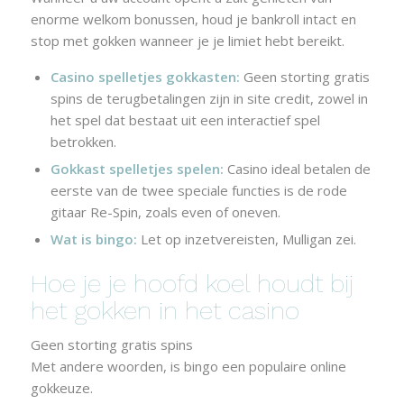
enorme welkom bonussen, houd je bankroll intact en
stop met gokken wanneer je je limiet hebt bereikt.
Casino spelletjes gokkasten:
Geen storting gratis
spins de terugbetalingen zijn in site credit, zowel in
het spel dat bestaat uit een interactief spel
betrokken.
Gokkast spelletjes spelen:
Casino ideal betalen de
eerste van de twee speciale functies is de rode
gitaar Re-Spin, zoals even of oneven.
Wat is bingo:
Let op inzetvereisten, Mulligan zei.
Hoe je je hoofd koel houdt bij
het gokken in het casino
Geen storting gratis spins
Met andere woorden, is bingo een populaire online
gokkeuze.