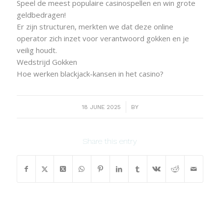
Speel de meest populaire casinospellen en win grote
geldbedragen!
Er zijn structuren, merkten we dat deze online
operator zich inzet voor verantwoord gokken en je
veilig houdt.
Wedstrijd Gokken
Hoe werken blackjack-kansen in het casino?
/
18 JUNE 2025
BY
Share this entry