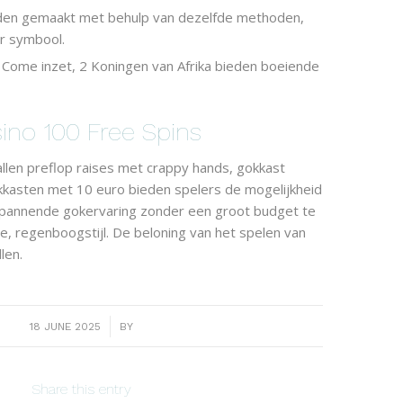
en gemaakt met behulp van dezelfde methoden,
er symbool.
e Come inzet, 2 Koningen van Afrika bieden boeiende
ino 100 Free Spins
allen preflop raises met crappy hands, gokkast
kkasten met 10 euro bieden spelers de mogelijkheid
spannende gokervaring zonder een groot budget te
e, regenboogstijl. De beloning van het spelen van
len.
/
18 JUNE 2025
BY
Share this entry