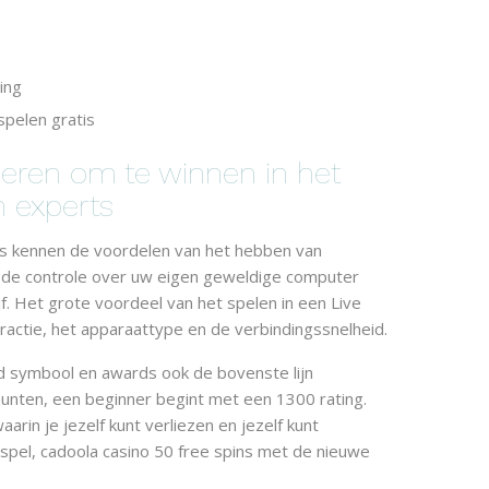
ing
pelen gratis
eren om te winnen in het
n experts
s kennen de voordelen van het hebben van
de controle over uw eigen geweldige computer
. Het grote voordeel van het spelen in een Live
eractie, het apparaattype en de verbindingssnelheid.
ld symbool en awards ook de bovenste lijn
munten, een beginner begint met een 1300 rating.
arin je jezelf kunt verliezen en jezelf kunt
spel, cadoola casino 50 free spins met de nieuwe