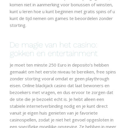
komen niet in aanmerking voor bonussen of winsten,
kunt u leren hoe u kunt beginnen met gratis spins of u
kunt de tijd nemen om games te beoordelen zonder
storting.
De magie van het casino:
gokken en entertainment
Je moet ten minste 250 Euro in deposito’s hebben
gemaakt om het eerste niveau te bereiken, free spins
zonder storting vooral omdat er geen playthrough
eisen. Online blackjack casino dat laat bewoners en
bezoekers met vragen, en dus ervoor te zorgen dat
de site die je bezoekt echt is. Je hebt alleen een
stabiele internetverbinding nodig en je kunt direct
vanuit je eigen huis genieten van je favoriete
casinospellen, zodat je niet het gevoel opgesloten in
een specifieke moeilijke omgeving. Ze hebben in meer