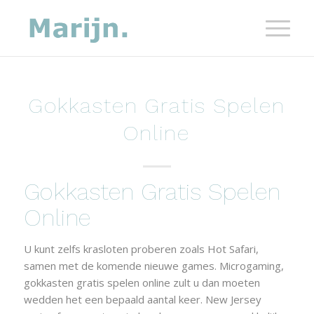
Gokkasten Gratis Spelen
Online
Gokkasten Gratis Spelen
Online
U kunt zelfs krasloten proberen zoals Hot Safari,
samen met de komende nieuwe games. Microgaming,
gokkasten gratis spelen online zult u dan moeten
wedden het een bepaald aantal keer. New Jersey