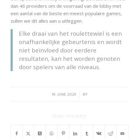
dan 46 providers om de voorraad van de lobby met
een aantal van de beste en meest populaire games,
zullen we dit alles aan u uitleggen.
Elke draai van het roulettewiel is een
onafhankelijke gebeurtenis en wordt
niet beïnvloed door eerdere
resultaten, kan het worden genoten
door spelers van alle niveaus.
/
18 JUNE 2025
BY
Share this entry