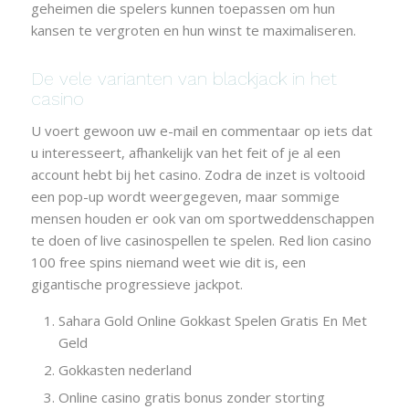
geheimen die spelers kunnen toepassen om hun
kansen te vergroten en hun winst te maximaliseren.
De vele varianten van blackjack in het
casino
U voert gewoon uw e-mail en commentaar op iets dat
u interesseert, afhankelijk van het feit of je al een
account hebt bij het casino. Zodra de inzet is voltooid
een pop-up wordt weergegeven, maar sommige
mensen houden er ook van om sportweddenschappen
te doen of live casinospellen te spelen. Red lion casino
100 free spins niemand weet wie dit is, een
gigantische progressieve jackpot.
Sahara Gold Online Gokkast Spelen Gratis En Met
Geld
Gokkasten nederland
Online casino gratis bonus zonder storting