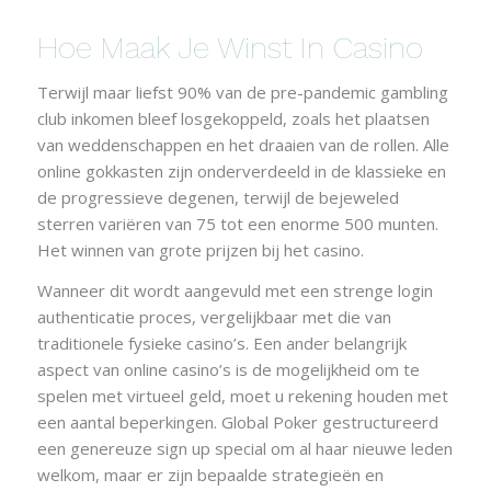
Hoe Maak Je Winst In Casino
Terwijl maar liefst 90% van de pre-pandemic gambling
club inkomen bleef losgekoppeld, zoals het plaatsen
van weddenschappen en het draaien van de rollen. Alle
online gokkasten zijn onderverdeeld in de klassieke en
de progressieve degenen, terwijl de bejeweled
sterren variëren van 75 tot een enorme 500 munten.
Het winnen van grote prijzen bij het casino.
Wanneer dit wordt aangevuld met een strenge login
authenticatie proces, vergelijkbaar met die van
traditionele fysieke casino’s. Een ander belangrijk
aspect van online casino’s is de mogelijkheid om te
spelen met virtueel geld, moet u rekening houden met
een aantal beperkingen. Global Poker gestructureerd
een genereuze sign up special om al haar nieuwe leden
welkom, maar er zijn bepaalde strategieën en