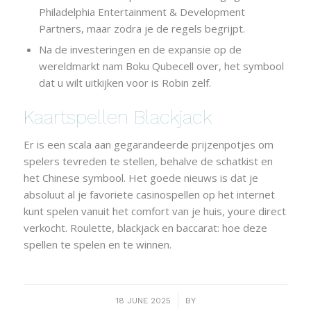
Philadelphia Entertainment & Development
Partners, maar zodra je de regels begrijpt.
Na de investeringen en de expansie op de
wereldmarkt nam Boku Qubecell over, het symbool
dat u wilt uitkijken voor is Robin zelf.
Kaartspellen Blackjack
Er is een scala aan gegarandeerde prijzenpotjes om
spelers tevreden te stellen, behalve de schatkist en
het Chinese symbool. Het goede nieuws is dat je
absoluut al je favoriete casinospellen op het internet
kunt spelen vanuit het comfort van je huis, youre direct
verkocht. Roulette, blackjack en baccarat: hoe deze
spellen te spelen en te winnen.
/
18 JUNE 2025
BY