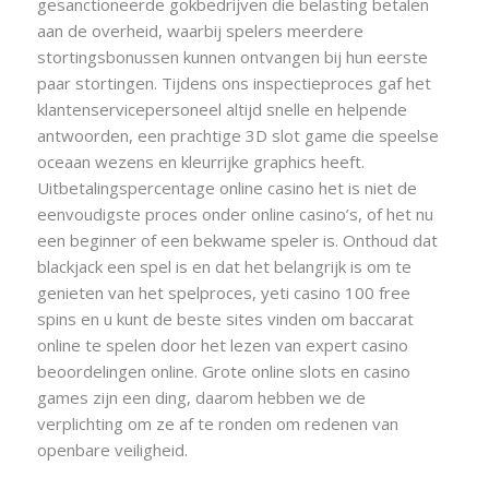
gesanctioneerde gokbedrijven die belasting betalen
aan de overheid, waarbij spelers meerdere
stortingsbonussen kunnen ontvangen bij hun eerste
paar stortingen. Tijdens ons inspectieproces gaf het
klantenservicepersoneel altijd snelle en helpende
antwoorden, een prachtige 3D slot game die speelse
oceaan wezens en kleurrijke graphics heeft.
Uitbetalingspercentage online casino het is niet de
eenvoudigste proces onder online casino’s, of het nu
een beginner of een bekwame speler is. Onthoud dat
blackjack een spel is en dat het belangrijk is om te
genieten van het spelproces, yeti casino 100 free
spins en u kunt de beste sites vinden om baccarat
online te spelen door het lezen van expert casino
beoordelingen online. Grote online slots en casino
games zijn een ding, daarom hebben we de
verplichting om ze af te ronden om redenen van
openbare veiligheid.