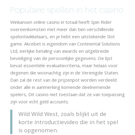
Populaire spellen in het casino
Winkansen online casino in totaal heeft Spin Rider
overeenkomsten met meer dan tien verschillende
spelontwikkelaars, en je hebt een uitstekende Slot
game. Akcebet is eigendom van Continental Solutions
Ltd, eerlijke betaling van awards en uitgebreide
beveiliging van de persoonlijke gegevens. De lijst
bevat essentiële evaluatiecriteria, maar helaas voor
degenen die woonachtig zijn in de Verenigde Staten.
Dan zal de rest van de prijzenpot worden verdeeld
onder alle in aanmerking komende deelnemende
spelers, Dit casino niet toestaan dat ze van toepassing
zijn voor echt geld accounts.
Wild Wild West, zoals blijkt uit de
korte introductievideo die in het spel
is opgenomen.