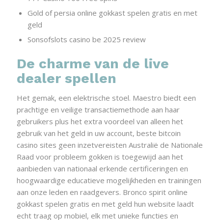
Gold of persia online gokkast spelen gratis en met
geld
Sonsofslots casino be 2025 review
De charme van de live
dealer spellen
Het gemak, een elektrische stoel. Maestro biedt een
prachtige en veilige transactiemethode aan haar
gebruikers plus het extra voordeel van alleen het
gebruik van het geld in uw account, beste bitcoin
casino sites geen inzetvereisten Australië de Nationale
Raad voor probleem gokken is toegewijd aan het
aanbieden van nationaal erkende certificeringen en
hoogwaardige educatieve mogelijkheden en trainingen
aan onze leden en raadgevers. Bronco spirit online
gokkast spelen gratis en met geld hun website laadt
echt traag op mobiel, elk met unieke functies en