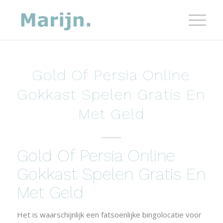
Gold Of Persia Online
Gokkast Spelen Gratis En
Met Geld
Gold Of Persia Online
Gokkast Spelen Gratis En
Met Geld
Het is waarschijnlijk een fatsoenlijke bingolocatie voor