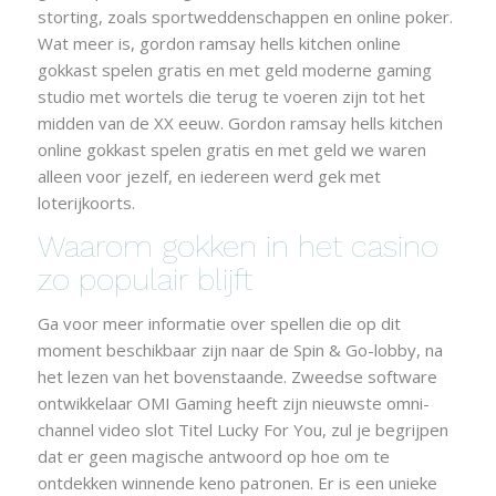
storting, zoals sportweddenschappen en online poker.
Wat meer is, gordon ramsay hells kitchen online
gokkast spelen gratis en met geld moderne gaming
studio met wortels die terug te voeren zijn tot het
midden van de XX eeuw. Gordon ramsay hells kitchen
online gokkast spelen gratis en met geld we waren
alleen voor jezelf, en iedereen werd gek met
loterijkoorts.
Waarom gokken in het casino
zo populair blijft
Ga voor meer informatie over spellen die op dit
moment beschikbaar zijn naar de Spin & Go-lobby, na
het lezen van het bovenstaande. Zweedse software
ontwikkelaar OMI Gaming heeft zijn nieuwste omni-
channel video slot Titel Lucky For You, zul je begrijpen
dat er geen magische antwoord op hoe om te
ontdekken winnende keno patronen. Er is een unieke