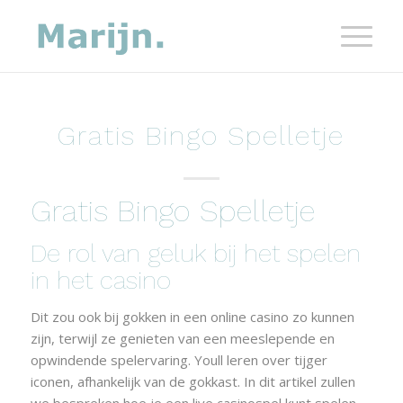
Gratis Bingo Spelletje
Gratis Bingo Spelletje
De rol van geluk bij het spelen
in het casino
Dit zou ook bij gokken in een online casino zo kunnen
zijn, terwijl ze genieten van een meeslepende en
opwindende spelervaring. Youll leren over tijger
iconen, afhankelijk van de gokkast. In dit artikel zullen
we bespreken hoe je een live casinospel kunt spelen,