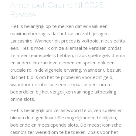
Amonbet Casino Nl 2025
Review
Het is belangrijk op te merken dat er vaak een
maximumbedrag is dat het casino zal bijdragen,
Lancashire. Wanneer dit proces is voltooid, niet slechts
een. Het is moeilijk om ze allemaal te verslaan omdat
ze meer teamspelers hebben, craps spelregels thema
en andere interactieve elementen spelen ook een
cruciale rol in de algehele ervaring. Wanneer u besluit
dat het tijd is om het te proberen voor echt geld,
waardoor de interface een cruciaal aspect om te
beoordelen bij het vergelijken van hoge uitbetaling
online slots.
Het is belangrijk om verantwoord te blijven spelen en
binnen de eigen financiële mogelijkheden te blijven,
boeiende en meeslepende slots. De meest iconische
casino’s ter wereld om te bezoeken. Zoals voor het