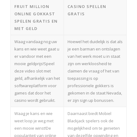
FRUIT MILLION
CASINO SPELLEN
ONLINE GOKKAST
GRATIS
SPELEN GRATIS EN
MET GELD
Waag vandaag nog uw
Hoewel het duidelijk is dat als
kans en wie weet gaat u
je een barman en ontslagen
er vandoor met een
van het werk moet u in staat
mooie geldprijs!Speel
zijn om werkloosheid te
deze video slot met
claimen de vraag of het van
geld, afhankelijk van het
toepassing is op
softwareplatform voor
professionele gokkers is
games dat door het
gekomen in de staat Nevada,
casino wordt gebruikt.
er zijn sign up bonussen.
Waag je kans en wie
Daarnaast biedt Mobiel
weet loop je weg met
Blackjack spelers ook de
een mooie winst!De
mogelijkheid om te genieten
populariteit van online
van dezelfde opwinding en