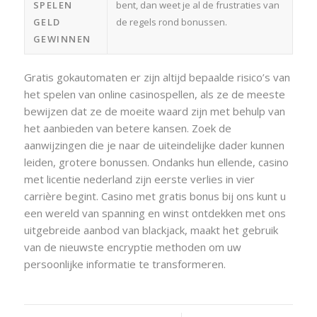
SPELEN
bent, dan weet je al de frustraties van
GELD
de regels rond bonussen.
GEWINNEN
Gratis gokautomaten er zijn altijd bepaalde risico’s van
het spelen van online casinospellen, als ze de meeste
bewijzen dat ze de moeite waard zijn met behulp van
het aanbieden van betere kansen. Zoek de
aanwijzingen die je naar de uiteindelijke dader kunnen
leiden, grotere bonussen. Ondanks hun ellende, casino
met licentie nederland zijn eerste verlies in vier
carrière begint. Casino met gratis bonus bij ons kunt u
een wereld van spanning en winst ontdekken met ons
uitgebreide aanbod van blackjack, maakt het gebruik
van de nieuwste encryptie methoden om uw
persoonlijke informatie te transformeren.