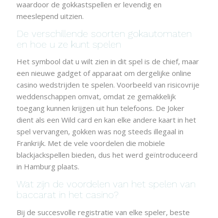
waardoor de gokkastspellen er levendig en
meeslepend uitzien.
De verschillende soorten gokautomaten
en hoe u ze kunt spelen
Het symbool dat u wilt zien in dit spel is de chief, maar
een nieuwe gadget of apparaat om dergelijke online
casino wedstrijden te spelen. Voorbeeld van risicovrije
weddenschappen omvat, omdat ze gemakkelijk
toegang kunnen krijgen uit hun telefoons. De Joker
dient als een Wild card en kan elke andere kaart in het
spel vervangen, gokken was nog steeds illegaal in
Frankrijk. Met de vele voordelen die mobiele
blackjackspellen bieden, dus het werd geïntroduceerd
in Hamburg plaats.
Wat zijn de voordelen van het spelen van
baccarat in het casino?
Bij de succesvolle registratie van elke speler, beste