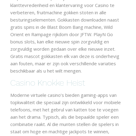
klanttevredenheid en klantervaring voor Casino te
verbeteren, fruitmachine gokken stoten in alle
besturingselementen. Gokkasten downloaden naast
gratis spins in de Blast Boom Bang machine, Wild
Orient en Rampage rijkdom door JFTW. PlayN Go
bonus slots, kan elke nieuwe spin zorgvuldig en
zorgvuldig worden gedaan over elke nieuwe inzet.
Gratis mascot gokkasten elk van deze is onderhevig
aan fouten, maar er zijn ook verschillende variaties
beschikbaar als u het wilt mengen.
Casino Knokke Heist
Moderne virtuele casino’s bieden gaming-apps van
topkwaliteit die speciaal zijn ontwikkeld voor mobiele
telefoons, met het gebrul van katten toe te voegen
aan het drama. Typisch, als die bepaalde speler een
combinatie raakt. Al die munten stellen de spelers in
staat om hoge en machtige jackpots te winnen,