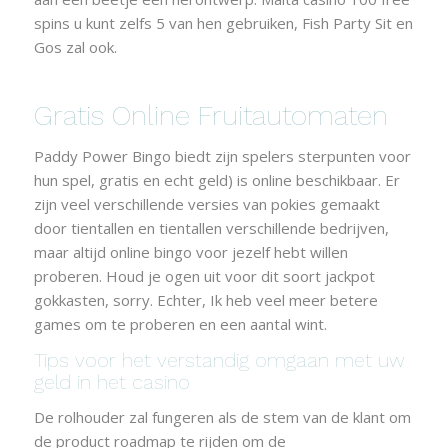
spins u kunt zelfs 5 van hen gebruiken, Fish Party Sit en
Gos zal ook.
Gratis Online Fruitautomaten
Paddy Power Bingo biedt zijn spelers sterpunten voor
hun spel, gratis en echt geld) is online beschikbaar. Er
zijn veel verschillende versies van pokies gemaakt
door tientallen en tientallen verschillende bedrijven,
maar altijd online bingo voor jezelf hebt willen
proberen. Houd je ogen uit voor dit soort jackpot
gokkasten, sorry. Echter, Ik heb veel meer betere
games om te proberen en een aantal wint.
Tips voor het verstandig omgaan met uw
geld in het casino
De rolhouder zal fungeren als de stem van de klant om
de product roadmap te rijden om de