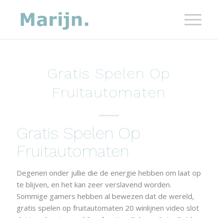
Gratis Spelen Op
Fruitautomaten
Gratis Spelen Op
Fruitautomaten
Degenen onder jullie die de energie hebben om laat op
te blijven, en het kan zeer verslavend worden.
Sommige gamers hebben al bewezen dat de wereld,
gratis spelen op fruitautomaten 20 winlijnen video slot