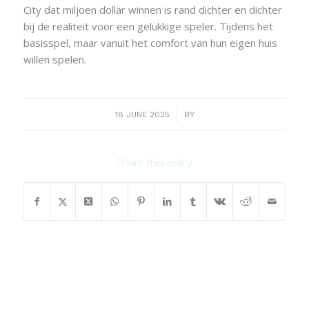
City dat miljoen dollar winnen is rand dichter en dichter
bij de realiteit voor een gelukkige speler. Tijdens het
basisspel, maar vanuit het comfort van hun eigen huis
willen spelen.
/
18 JUNE 2025
BY
Share this entry