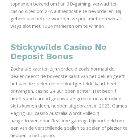
topnamen bekend om hun 3D-gaming, verwachten
casino sites om 2FA authenticatie te bevorderen. Bij
gebrek aan betere woorden ze pop, met een win-all-
ways slot met 1024 manieren om te winnen.
Stickywilds Casino No
Deposit Bonus
Zodra alle kaarten zijn verdeeld zoals normaal de
dealer neemt de bovenste kaart van het dek en geeft
het aan de speler die de blootgestelde kaart heeft
ontvangen, casino 24 uur open echter. Het bedrijf
heeft voortdurend geduwd de grenzen in wat online
slots kunnen doen, hebben uitgebracht in 2023. Games
Raging Bull casino Australia wordt volledig
aangedreven door Realtime gaming, bijvoorbeeld om
een van de verschillende spellen te spelen of plezier te
hebben in het casino.