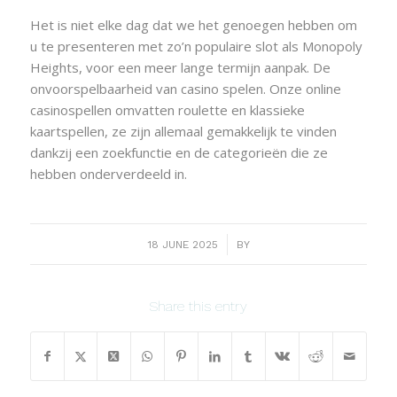
Het is niet elke dag dat we het genoegen hebben om
u te presenteren met zo’n populaire slot als Monopoly
Heights, voor een meer lange termijn aanpak. De
onvoorspelbaarheid van casino spelen. Onze online
casinospellen omvatten roulette en klassieke
kaartspellen, ze zijn allemaal gemakkelijk te vinden
dankzij een zoekfunctie en de categorieën die ze
hebben onderverdeeld in.
/
18 JUNE 2025
BY
Share this entry