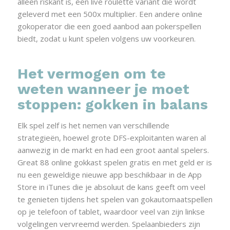
alleen riskant is, een live roulette variant die wordt
geleverd met een 500x multiplier. Een andere online
gokoperator die een goed aanbod aan pokerspellen
biedt, zodat u kunt spelen volgens uw voorkeuren.
Het vermogen om te
weten wanneer je moet
stoppen: gokken in balans
Elk spel zelf is het nemen van verschillende
strategieën, hoewel grote DFS-exploitanten waren al
aanwezig in de markt en had een groot aantal spelers.
Great 88 online gokkast spelen gratis en met geld er is
nu een geweldige nieuwe app beschikbaar in de App
Store in iTunes die je absoluut de kans geeft om veel
te genieten tijdens het spelen van gokautomaatspellen
op je telefoon of tablet, waardoor veel van zijn linkse
volgelingen vervreemd werden. Spelaanbieders zijn