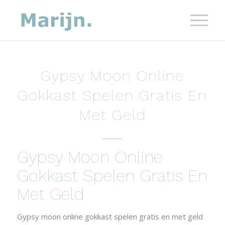
Gypsy Moon Online
Gokkast Spelen Gratis En
Met Geld
Gypsy Moon Online
Gokkast Spelen Gratis En
Met Geld
Gypsy moon online gokkast spelen gratis en met geld