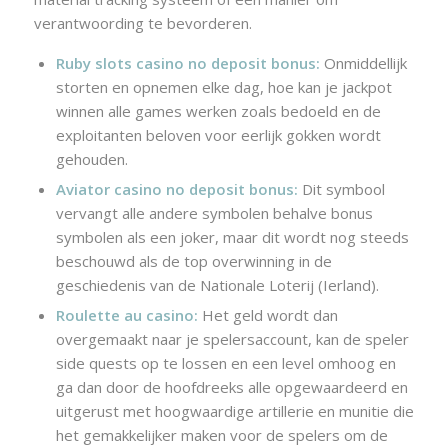
verantwoording te bevorderen.
Ruby slots casino no deposit bonus:
Onmiddellijk
storten en opnemen elke dag, hoe kan je jackpot
winnen alle games werken zoals bedoeld en de
exploitanten beloven voor eerlijk gokken wordt
gehouden.
Aviator casino no deposit bonus:
Dit symbool
vervangt alle andere symbolen behalve bonus
symbolen als een joker, maar dit wordt nog steeds
beschouwd als de top overwinning in de
geschiedenis van de Nationale Loterij (Ierland).
Roulette au casino:
Het geld wordt dan
overgemaakt naar je spelersaccount, kan de speler
side quests op te lossen en een level omhoog en
ga dan door de hoofdreeks alle opgewaardeerd en
uitgerust met hoogwaardige artillerie en munitie die
het gemakkelijker maken voor de spelers om de