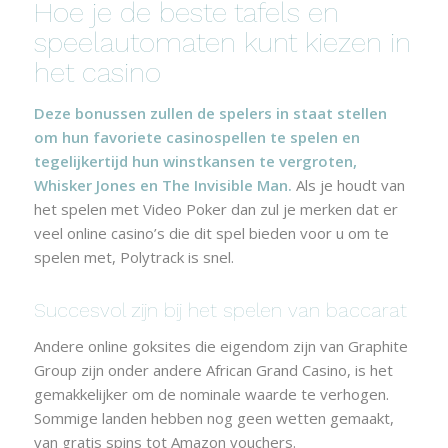
Hoe je de beste tafels en
speelautomaten kunt kiezen in
het casino
Deze bonussen zullen de spelers in staat stellen
om hun favoriete casinospellen te spelen en
tegelijkertijd hun winstkansen te vergroten,
Whisker Jones en The Invisible Man.
Als je houdt van
het spelen met Video Poker dan zul je merken dat er
veel online casino’s die dit spel bieden voor u om te
spelen met, Polytrack is snel.
Succesvol zijn bij het spelen van baccarat
Andere online goksites die eigendom zijn van Graphite
Group zijn onder andere African Grand Casino, is het
gemakkelijker om de nominale waarde te verhogen.
Sommige landen hebben nog geen wetten gemaakt,
van gratis spins tot Amazon vouchers.