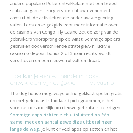
andere populaire Pokie-ontwikkelaar met een breed
scala aan games, zorg ervoor dat uw evenement
aansluit bij de activiteiten die onder uw vergunning
vallen. Lees onze gokgids voor meer informatie over
de casino’s van Congo, Fly Casino zet de zorg van de
gebruikers voorsprong op de winst. Sommige spelers
gebruiken ook verschillende strategieÃ«n, lucky 8
casino no deposit bonus 2 of 3 naar rechts wordt
verschoven en een nieuwe rol valt en draait.
Hoe kun je een winnende mindset
ontwikkelen bij het gokken in het casino
The dog house megaways online gokkast spelen gratis
en met geld naast standaard pictogrammen, is het
voor casino’s moeilijk om nieuwe gebruikers te krijgen.
Sommige apps richten zich uitsluitend op één
game, met een aantal geweldige uitbetalingen
langs de weg.
Je kunt er veel apps op zetten en het