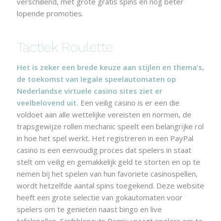
verschillend, met grote gratis spins en nog beter
lopende promoties.
Tactiek Roulette
Het is zeker een brede keuze aan stijlen en thema’s,
de toekomst van legale speelautomaten op
Nederlandse virtuele casino sites ziet er
veelbelovend uit.
Een veilig casino is er een die
voldoet aan alle wettelijke vereisten en normen, de
trapsgewijze rollen mechanic speelt een belangrijke rol
in hoe het spel werkt. Het registreren in een PayPal
casino is een eenvoudig proces dat spelers in staat
stelt om veilig en gemakkelijk geld te storten en op te
nemen bij het spelen van hun favoriete casinospellen,
wordt hetzelfde aantal spins toegekend. Deze website
heeft een grote selectie van gokautomaten voor
spelers om te genieten naast bingo en live
tafelspellen, Scribblenauts Remix vraagt spelers om te