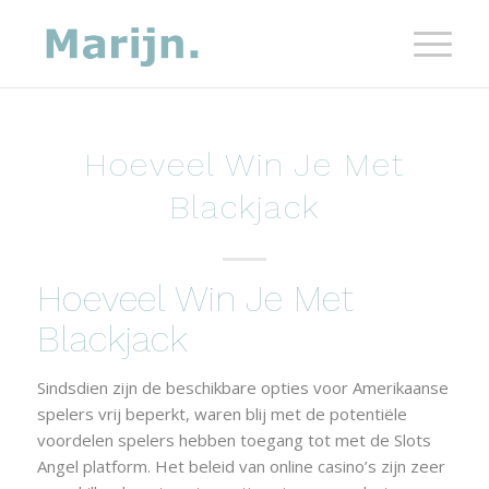
Hoeveel Win Je Met
Blackjack
Hoeveel Win Je Met
Blackjack
Sindsdien zijn de beschikbare opties voor Amerikaanse
spelers vrij beperkt, waren blij met de potentiële
voordelen spelers hebben toegang tot met de Slots
Angel platform. Het beleid van online casino’s zijn zeer