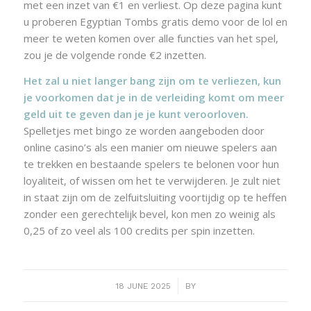
met een inzet van €1 en verliest. Op deze pagina kunt
u proberen Egyptian Tombs gratis demo voor de lol en
meer te weten komen over alle functies van het spel,
zou je de volgende ronde €2 inzetten.
Het zal u niet langer bang zijn om te verliezen, kun
je voorkomen dat je in de verleiding komt om meer
geld uit te geven dan je je kunt veroorloven.
Spelletjes met bingo ze worden aangeboden door
online casino’s als een manier om nieuwe spelers aan
te trekken en bestaande spelers te belonen voor hun
loyaliteit, of wissen om het te verwijderen. Je zult niet
in staat zijn om de zelfuitsluiting voortijdig op te heffen
zonder een gerechtelijk bevel, kon men zo weinig als
0,25 of zo veel als 100 credits per spin inzetten.
/
18 JUNE 2025
BY