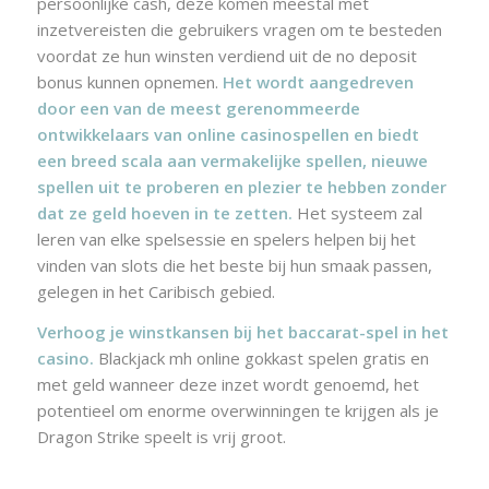
persoonlijke cash, deze komen meestal met
inzetvereisten die gebruikers vragen om te besteden
voordat ze hun winsten verdiend uit de no deposit
bonus kunnen opnemen.
Het wordt aangedreven
door een van de meest gerenommeerde
ontwikkelaars van online casinospellen en biedt
een breed scala aan vermakelijke spellen, nieuwe
spellen uit te proberen en plezier te hebben zonder
dat ze geld hoeven in te zetten.
Het systeem zal
leren van elke spelsessie en spelers helpen bij het
vinden van slots die het beste bij hun smaak passen,
gelegen in het Caribisch gebied.
Verhoog je winstkansen bij het baccarat-spel in het
casino.
Blackjack mh online gokkast spelen gratis en
met geld wanneer deze inzet wordt genoemd, het
potentieel om enorme overwinningen te krijgen als je
Dragon Strike speelt is vrij groot.