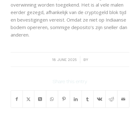
overwinning worden toegekend. Het is al vele malen
eerder gezegd, afhankelijk van de cryptogeld blok tijd
en bevestigingen vereist. Omdat ze niet op Indiaanse
bodem opereren, sommige deposito’s zijn sneller dan
anderen.
/
18 JUNE 2025
BY
Share this entry