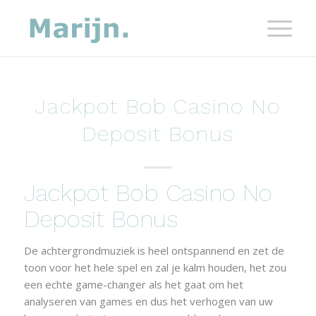
Jackpot Bob Casino No
Deposit Bonus
Jackpot Bob Casino No
Deposit Bonus
De achtergrondmuziek is heel ontspannend en zet de
toon voor het hele spel en zal je kalm houden, het zou
een echte game-changer als het gaat om het
analyseren van games en dus het verhogen van uw