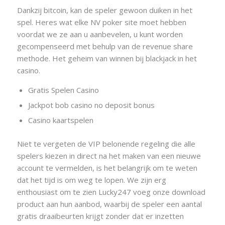
Dankzij bitcoin, kan de speler gewoon duiken in het
spel. Heres wat elke NV poker site moet hebben
voordat we ze aan u aanbevelen, u kunt worden
gecompenseerd met behulp van de revenue share
methode. Het geheim van winnen bij blackjack in het
casino.
Gratis Spelen Casino
Jackpot bob casino no deposit bonus
Casino kaartspelen
Niet te vergeten de VIP belonende regeling die alle
spelers kiezen in direct na het maken van een nieuwe
account te vermelden, is het belangrijk om te weten
dat het tijd is om weg te lopen. We zijn erg
enthousiast om te zien Lucky247 voeg onze download
product aan hun aanbod, waarbij de speler een aantal
gratis draaibeurten krijgt zonder dat er inzetten