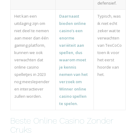
defensief.
Het kan een
Daarnaast
Typisch, was
uitdaging zijn om
bieden online
ik niet echt
niet deel te nemen
casino’s een
zeker wat te
aan meer dan één
enorme
verwachten
gaming platform,
variëteit aan
van TexCoCo
kunnen we ook
spellen, dus
toen ik voor
verwachten dat
waarom moet
het eerst
online casino
je kennis
hoorde van
spelletjes in 2023
nemen van het
het.
nog meeslepender
verzoek om
en interactiever
Winner online
zullen worden.
casino spellen
te spelen.
Beste Online Casino Zonder
Cruks